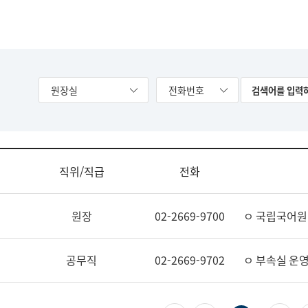
원장실
전화번호
직위/직급
전화
원장
02-2669-9700
ㅇ 국립국어원
공무직
02-2669-9702
ㅇ 부속실 운