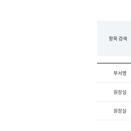
국
립
국
어
원
F
항목 검색
조
o
직
r
도
m
국
어
부서명
원
원
조
장
원장실
직
기
및
획
업
연
원장실
무
수
소
부
개
기