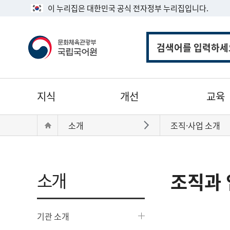
이 누리집은 대한민국 공식 전자정부 누리집입니다.
통
합
검
색
주
지식
개선
교육
메
뉴
현
Home
소개
조직·사업 소개
바로가기
재
위
치:
소개
조직과 
기관 소개