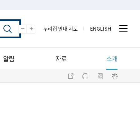
누리집 안내 지도
ENGLISH
전체 
축소
확대
알림
자료
소개
주소 복사
프린트
점자파일 내려받기
점자뷰어 보