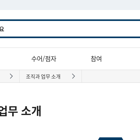
수어/점자
참여
조직과 업무 소개
바로가기
바로가기
업무 소개