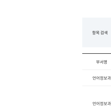
국
립
국
어
원
F
항목 검색
조
o
직
r
도
m
국
어
부서명
원
원
조
장
언어정보과
직
기
및
획
업
연
무
수
소
언어정보과
부
개
기