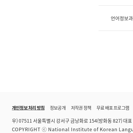
한
국
어
언어정보과
진
흥
과
수
어
점
자
진
흥
과
개인정보 처리 방침
정보공개
저작권 정책
무료 배포 프로그램
우) 07511 서울특별시 강서구 금낭화로 154(방화동 827)
대표 
COPYRIGHT ⓒ National Institute of Korean Lan