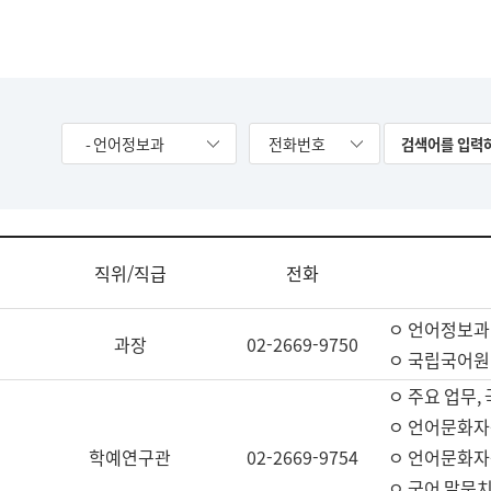
- 언어정보과
전화번호
직위/직급
전화
ㅇ 언어정보과
과장
02-2669-9750
ㅇ 국립국어원
ㅇ 주요 업무,
ㅇ 언어문화자
학예연구관
02-2669-9754
ㅇ 언어문화자
ㅇ 국어 말뭉치