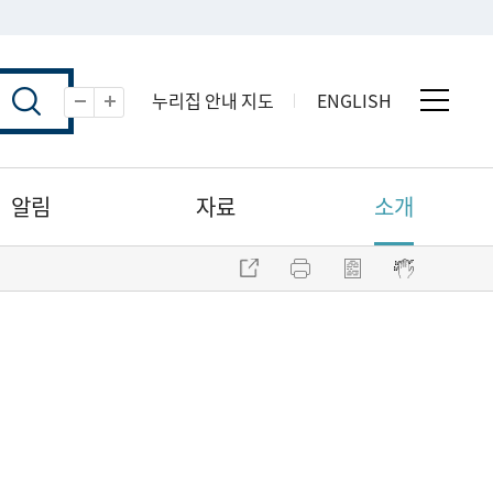
누리집 안내 지도
ENGLISH
전체 
축소
확대
알림
자료
소개
주소 복사
프린트
점자파일 내려받기
점자뷰어 보