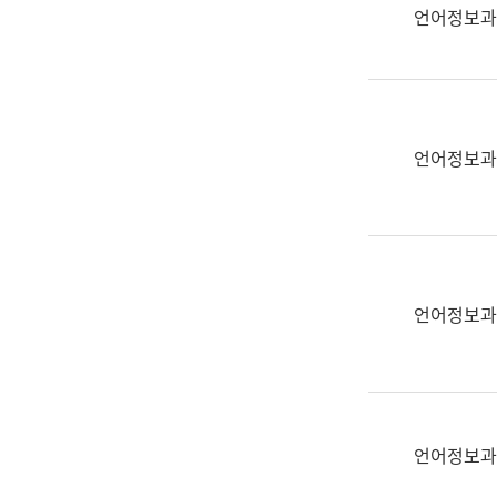
실
언어정보과
어
문
연
구
과
언어정보과
어
문
연
구
과
(사
언어정보과
전
팀)
언
어
정
언어정보과
보
과