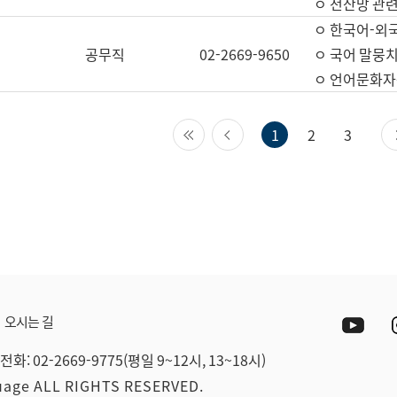
ㅇ 전산망 관련
ㅇ 한국어-외
공무직
02-2669-9650
ㅇ 국어 말뭉치
ㅇ 언어문화자원
첫 페이지
이전 페이지
1
2
3
Yout
오시는 길
전화: 02-2669-9775(평일 9~12시, 13~18시)
guage ALL RIGHTS RESERVED.