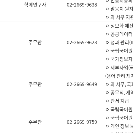
ㅇ 인공지능의
학예연구사
02-2669-9638
ㅇ 말뭉치 원자
ㅇ 과 서무 지
ㅇ 정보화 예산
ㅇ 공공데이터 
주무관
02-2669-9628
ㅇ 성과 관리(
ㅇ 국립국어원
ㅇ 국가정보자
ㅇ 세부사업(
(용어 관리 체
주무관
02-2669-9649
ㅇ 과 서무, 
ㅇ 공무직, 계
ㅇ 관서 지급
ㅇ 국립국어원
ㅇ 국립국어원
주무관
02-2669-9759
ㅇ 개인 정보 