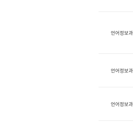
(부
획
서
운
명,
영
직
과
위/
언어정보과
공
직
공
급,
언
전
어
화,
과
담
교
언어정보과
당
육
업
연
무)
수
과
언어정보과
어
문
연
구