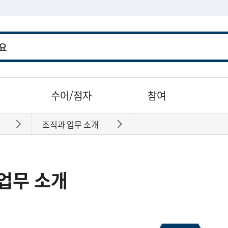
수어/점자
참여
조직과 업무 소개
바로가기
바로가기
업무 소개