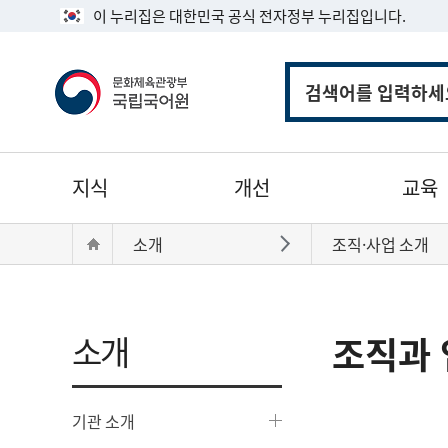
이 누리집은 대한민국 공식 전자정부 누리집입니다.
통
합
검
색
주
지식
개선
교육
메
뉴
현
Home
소개
조직·사업 소개
바로가기
재
위
치:
소개
조직과 
기관 소개