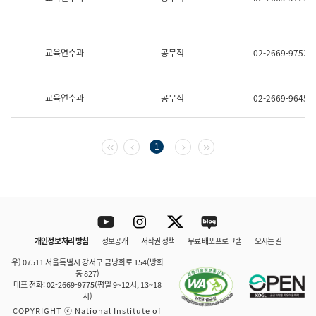
보
과
한
국
교육연수과
공무직
02-2669-9752
어
진
흥
과
교육연수과
공무직
02-2669-9645
수
어
점
자
첫 페이지
이전 페이지
다음 페이지
마지막 페이지
1
진
흥
과
Youtube
Instagram
Twitter
blog
개인정보 처리 방침
정보공개
저작권 정책
무료 배포 프로그램
오시는 길
바로 가기
문체부와 소속기관
우) 07511 서울특별시 강서구 금낭화로 154(방화
동 827)
대표 전화: 02-2669-9775(평일 9~12시, 13~18
시)
COPYRIGHT ⓒ National Institute of