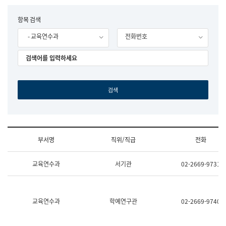
립
국
F
항목 검색
어
o
원
- 교육연수과
전화번호
r
조
m
직
도
국
어
원
원
장
기
획
연
수
부서명
직위/직급
전화
부
기
조
획
교육연수과
서기관
02-2669-9731
직
운
및
영
업
과
무
공
소
공
교육연수과
학예연구관
02-2669-9740
개
언
(부
어
서
과