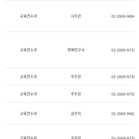
명,
교
직
육
위/
연
교육연수과
사무관
02-2669-9684
직
수
급,
과
전
어
화,
문
담
연
당
구
교육연수과
학예연구사
02-2669-9735
업
실
무)
어
문
연
구
교육연수과
주무관
02-2669-9736
과
어
문
교육연수과
주무관
02-2669-9758
연
구
과
(사
교육연수과
공무직
02-2669-9662
전
팀)
언
어
정
교육연수과
공무직
02-2669-9729