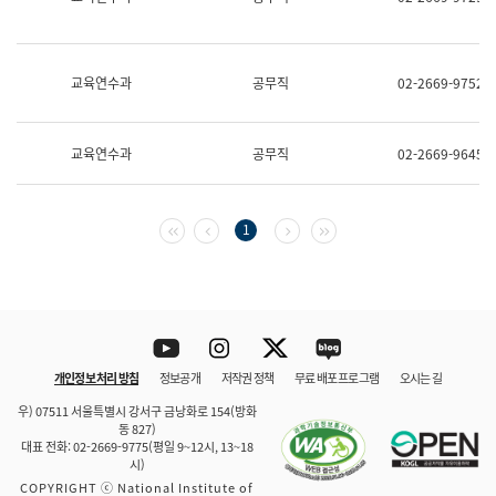
보
과
한
국
교육연수과
공무직
02-2669-9752
어
진
흥
과
교육연수과
공무직
02-2669-9645
수
어
점
자
첫 페이지
이전 페이지
다음 페이지
마지막 페이지
1
진
흥
과
Youtube
Instagram
Twitter
blog
개인정보 처리 방침
정보공개
저작권 정책
무료 배포 프로그램
오시는 길
바로 가기
문체부와 소속기관
우) 07511 서울특별시 강서구 금낭화로 154(방화
동 827)
대표 전화: 02-2669-9775(평일 9~12시, 13~18
시)
COPYRIGHT ⓒ National Institute of