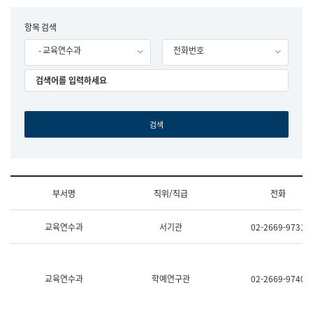
립
국
F
항목 검색
어
o
원
- 교육연수과
전화번호
r
조
m
직
도
국
어
원
원
장
기
획
연
수
부서명
직위/직급
전화
부
기
조
획
교육연수과
서기관
02-2669-9731
직
운
및
영
업
과
무
공
소
공
교육연수과
학예연구관
02-2669-9740
개
언
(부
어
서
과