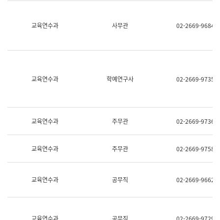
명,
교
직
육
위/
연
교육연수과
사무관
02-2669-9684
직
수
급,
과
전
어
화,
문
담
연
당
구
교육연수과
학예연구사
02-2669-9735
업
실
무)
어
문
연
구
교육연수과
주무관
02-2669-9736
과
어
문
교육연수과
주무관
02-2669-9758
연
구
과
(사
교육연수과
공무직
02-2669-9662
전
팀)
언
어
정
교육연수과
공무직
02-2669-9729