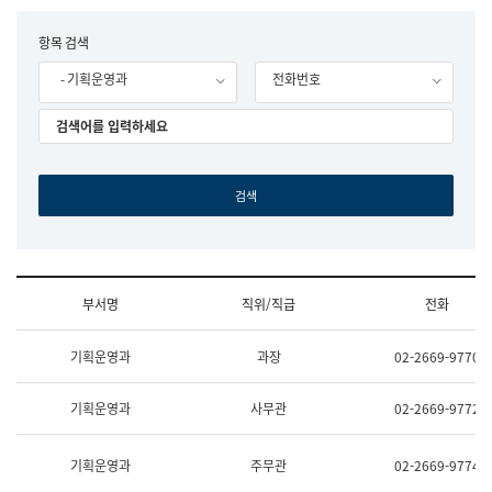
립
국
F
항목 검색
어
o
원
- 기획운영과
전화번호
r
조
m
직
도
국
어
원
원
장
기
획
연
수
부서명
직위/직급
전화
부
기
조
획
기획운영과
과장
02-2669-9770
직
운
및
영
업
과
기획운영과
사무관
02-2669-9772
무
공
소
공
개
언
기획운영과
주무관
02-2669-9774
(부
어
서
과