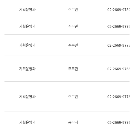
명,
교
직
기획운영과
주무관
02-2669-9780
육
위/
연
직
수
급,
과
기획운영과
주무관
02-2669-9779
전
어
화,
문
담
연
당
기획운영과
주무관
02-2669-9773
구
업
실
무)
어
문
연
기획운영과
주무관
02-2669-9768
구
과
어
문
연
구
기획운영과
주무관
02-2669-9778
과
(사
전
팀)
언
기획운영과
공무직
02-2669-9776
어
정