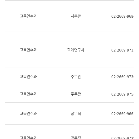
명,
교
직
육
위/
연
교육연수과
사무관
02-2669-9684
직
수
급,
과
전
어
화,
문
담
연
당
구
교육연수과
학예연구사
02-2669-9735
업
실
무)
어
문
연
구
교육연수과
주무관
02-2669-9736
과
어
문
교육연수과
주무관
02-2669-9758
연
구
과
(사
교육연수과
공무직
02-2669-9662
전
팀)
언
어
정
교육연수과
공무직
02-2669-9729