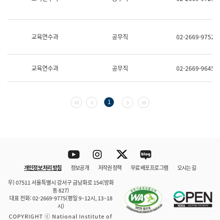
보
과
한
국
교육연수과
공무직
02-2669-9752
어
진
흥
과
교육연수과
공무직
02-2669-9645
수
어
점
자
첫 페이지
이전 페이지
다음 페이지
마지막 페이지
1
진
흥
과
Youtube
Instagram
Twitter
blog
개인정보 처리 방침
정보공개
저작권 정책
무료 배포 프로그램
오시는 길
바로 가기
문체부와 소속기관
우) 07511 서울특별시 강서구 금낭화로 154(방화
동 827)
대표 전화: 02-2669-9775(평일 9~12시, 13~18
시)
COPYRIGHT ⓒ National Institute of