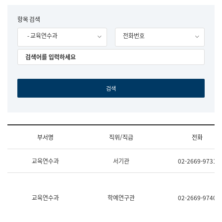
립
국
F
항목 검색
어
o
원
- 교육연수과
전화번호
r
조
m
직
도
국
어
원
원
장
기
획
연
수
부서명
직위/직급
전화
부
기
조
획
교육연수과
서기관
02-2669-9731
직
운
및
영
업
과
무
공
소
공
교육연수과
학예연구관
02-2669-9740
개
언
(부
어
서
과