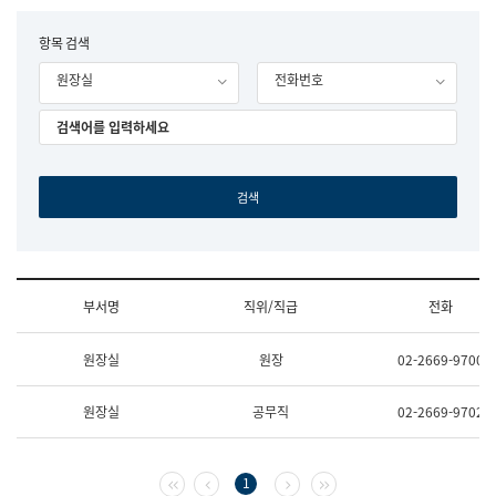
립
국
F
항목 검색
어
o
원
원장실
전화번호
r
조
m
직
도
국
어
원
원
장
기
획
연
수
부서명
직위/직급
전화
부
기
조
획
원장실
원장
02-2669-9700
직
운
및
영
업
과
원장실
공무직
02-2669-9702
무
공
소
공
개
언
(부
어
첫 페이지
이전 페이지
다음 페이지
마지막 페이지
1
서
과