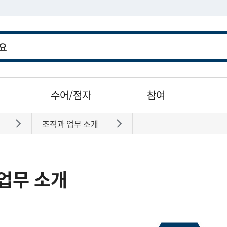
수어/점자
참여
조직과 업무 소개
바로가기
바로가기
업무 소개