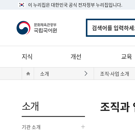
이 누리집은 대한민국 공식 전자정부 누리집입니다.
통
합
검
색
주
지식
개선
교육
메
뉴
현
Home
소개
조직·사업 소개
바로가기
재
위
치:
소개
조직과 
기관 소개