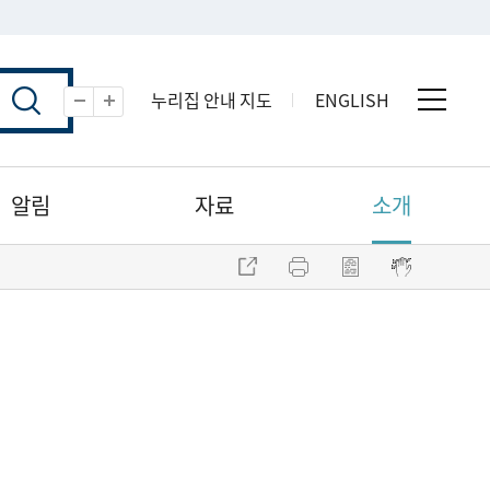
누리집 안내 지도
ENGLISH
전체 
축소
확대
알림
자료
소개
주소 복사
프린트
점자파일 내려받기
점자뷰어 보