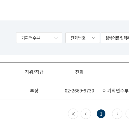
기획연수부
전화번호
직위/직급
전화
부장
02-2669-9730
ㅇ 기획연수부
첫 페이지
이전 페이지
다
1