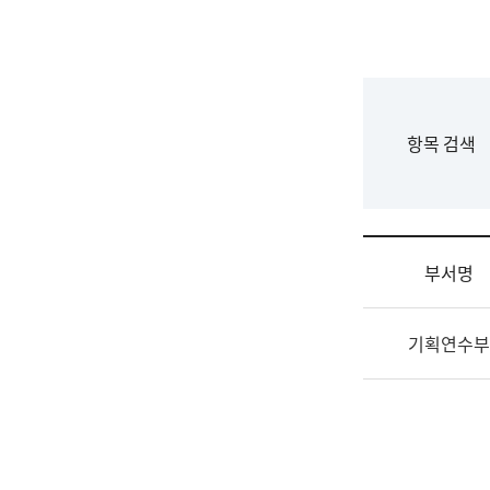
국
립
국
어
원
F
항목 검색
조
o
직
r
도
m
국
어
부서명
원
원
조
장
기획연수부
직
기
및
획
업
연
무
수
소
부
개
기