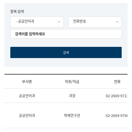
립
국
F
항목 검색
어
o
원
- 공공언어과
전화번호
r
조
m
직
도
국
어
원
원
장
기
획
연
수
부서명
직위/직급
전화
부
기
조
획
공공언어과
과장
02-2669-9721
직
운
및
영
업
과
무
공
공공언어과
학예연구관
02-2669-9766
소
공
개
언
(부
어
서
과