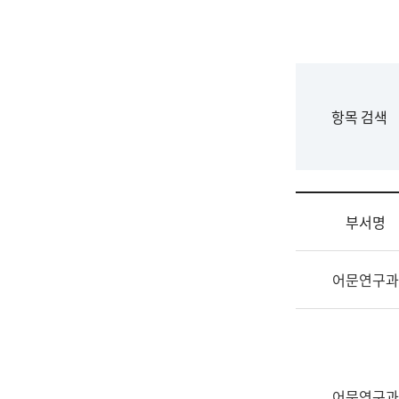
국
립
국
어
원
F
항목 검색
조
o
직
r
도
m
국
어
부서명
원
원
조
장
어문연구과
직
기
및
획
업
연
무
수
소
부
개
기
어문연구과