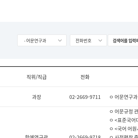
- 어문연구과
전화번호
직위/직급
전화
과장
02-2669-9711
ㅇ 어문연구과
ㅇ 어문규정 
ㅇ <표준국어
ㅇ <국어 어원
학예연구관
02-2669-9718
ㅇ 사전편찬 