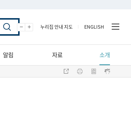
누리집 안내 지도
ENGLISH
전체 
축소
확대
알림
자료
소개
주소 복사
프린트
점자파일 내려받기
점자뷰어 보