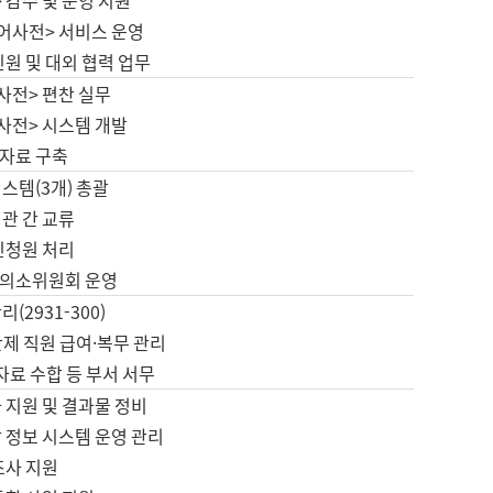
 감수 및 운영 지원
국어사전> 서비스 운영
민원 및 대외 협력 업무
사전> 편찬 실무
사전> 시스템 개발
자료 구축
스템(3개) 총괄
관 간 교류
민청원 처리
의소위원회 운영
(2931-300)
제 직원 급여·복무 관리
 자료 수합 등 부서 서무
 지원 및 결과물 정비
 정보 시스템 운영 관리
조사 지원