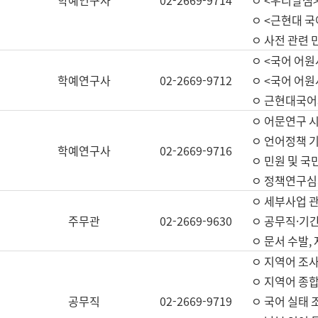
학예연구사
02-2669-9714
ㅇ <우리말샘>
ㅇ <근현대 
ㅇ 사전 관련 
ㅇ <국어 어원
학예연구사
02-2669-9712
ㅇ <국어 어원
ㅇ 근현대국어
ㅇ 어문연구 시
ㅇ 언어정책 기
학예연구사
02-2669-9716
ㅇ 민원 및 국
ㅇ 정책연구심
ㅇ 세부사업 관리
주무관
02-2669-9630
ㅇ 공무직·기간
ㅇ 문서 수발,
ㅇ 지역어 조사
ㅇ 지역어 종합
공무직
02-2669-9719
ㅇ 국어 실태 