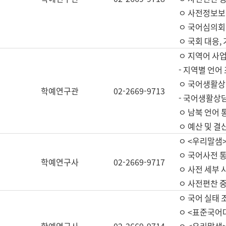
ㅇ 사전정보보
ㅇ 국어심의회
ㅇ 국회 대응,
ㅇ 지역어 사
- 지역별 언어
ㅇ 국어생활상
학예연구관
02-2669-9713
- 국어생활상담
ㅇ 남북 언어 
ㅇ 예산 및 결산(
ㅇ <우리말샘>
ㅇ 국어사전 통
학예연구사
02-2669-9717
ㅇ 사전 세부 사
ㅇ 사전편찬 
ㅇ 국어 실태 
ㅇ <표준국어