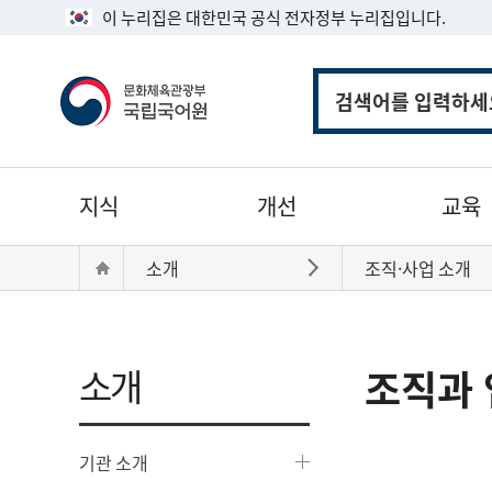
이 누리집은 대한민국 공식 전자정부 누리집입니다.
통
합
검
색
주
지식
개선
교육
메
뉴
현
Home
소개
조직·사업 소개
바로가기
재
위
치:
소개
조직과 
기관 소개