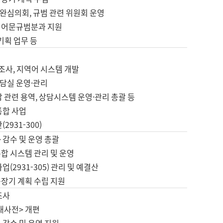
완심의회, 규범 관련 위원회 운영
 어문규범분과 지원
 기획 업무 등
업
 조사, 지역어 시스템 개발
담실 운영·관리
 관련 용역, 상담시스템 운영·관리 총괄 등
통합 사업
2931-300)
 감수 및 운영 총괄
합 시스템 관리 및 운영
업(2931-305) 관리 및 예결산
중장기 계획 수립 지원
조사
대사전> 개편