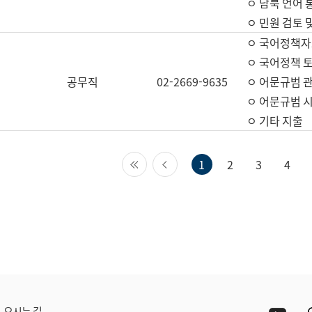
ㅇ 남북 언어 
ㅇ 민원 검토 
ㅇ 국어정책자
ㅇ 국어정책 
공무직
02-2669-9635
ㅇ 어문규범 
ㅇ 어문규범 
ㅇ 기타 지출
첫 페이지
이전 페이지
1
2
3
4
Yout
오시는 길