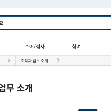
수어/점자
참여
조직과 업무 소개
바로가기
바로가기
업무 소개