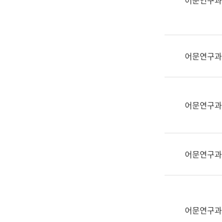
어문연구과
실
어
문
연
구
어문연구과
과
어
문
연
어문연구과
구
과
(사
전
어문연구과
팀)
언
어
정
보
어문연구과
과