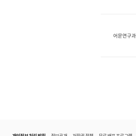
한
국
어
진
흥
어문연구과
과
수
어
점
자
진
흥
과
개인정보 처리 방침
정보공개
저작권 정책
무료 배포 프로그램