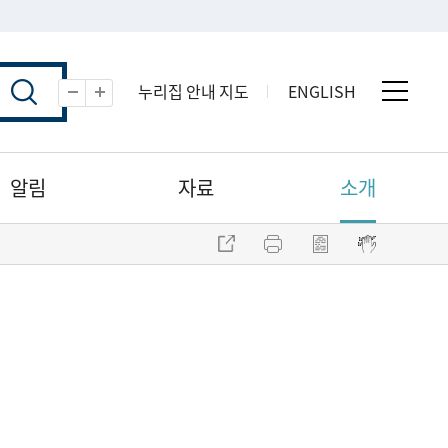
누리집 안내 지도
ENGLISH
전체 
축소
확대
알림
자료
소개
주소 복사
프린트
점자파일 내려받기
점자뷰어 보