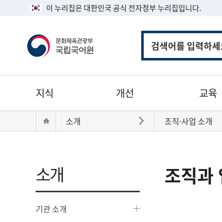
이 누리집은 대한민국 공식 전자정부 누리집입니다.
통
합
검
색
주
지식
개선
교육
메
뉴
현
Home
소개
조직·사업 소개
바로가기
재
위
치:
소개
조직과 
기관 소개