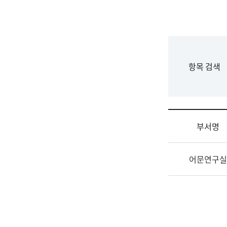
국
립
국
어
원
F
항목 검색
조
o
직
r
도
m
국
어
부서명
원
원
조
장
어문연구실
직
기
및
획
업
연
무
수
소
부
개
기