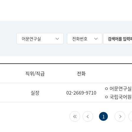
어문연구실
전화번호
직위/직급
전화
ㅇ 어문연구실
실장
02-2669-9710
ㅇ 국립국어원
첫 페이지
이전 페이지
다
1