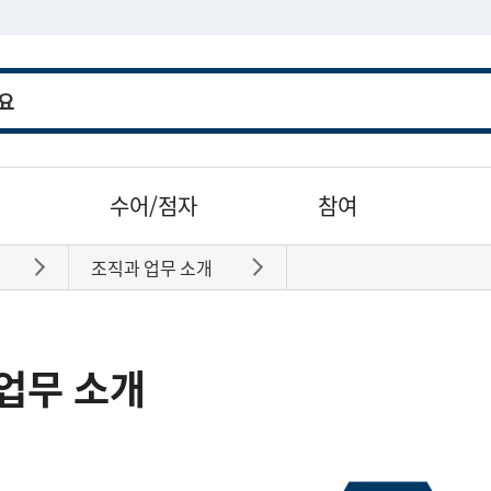
수어/점자
참여
조직과 업무 소개
바로가기
바로가기
업무 소개