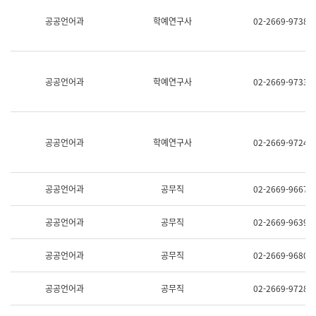
명,
교
공공언어과
학예연구사
02-2669-9738
직
육
위/
연
직
수
급,
과
전
어
공공언어과
학예연구사
02-2669-9733
화,
문
담
연
당
구
업
실
무)
어
공공언어과
학예연구사
02-2669-9724
문
연
구
과
공공언어과
공무직
02-2669-9667
어
문
연
공공언어과
공무직
02-2669-9639
구
과
(사
공공언어과
공무직
02-2669-9680
전
팀)
언
공공언어과
공무직
02-2669-9728
어
정