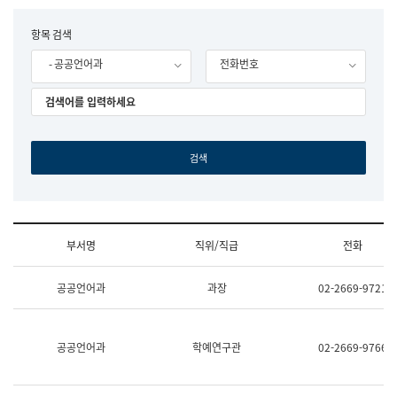
립
국
F
항목 검색
어
o
원
- 공공언어과
전화번호
r
조
m
직
도
국
어
원
원
장
기
획
연
수
부서명
직위/직급
전화
부
기
조
획
공공언어과
과장
02-2669-9721
직
운
및
영
업
과
무
공
공공언어과
학예연구관
02-2669-9766
소
공
개
언
(부
어
서
과