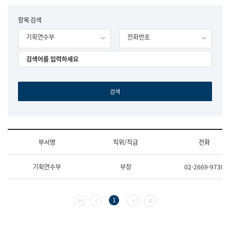
립
국
F
항목 검색
어
o
원
기획연수부
전화번호
r
조
m
직
도
국
어
원
원
장
기
획
연
수
부서명
직위/직급
전화
부
기
조
획
기획연수부
부장
02-2669-9730
직
운
및
영
업
과
무
공
첫 페이지
이전 페이지
다음 페이지
마지막 페이지
1
소
공
개
언
(부
어
서
과