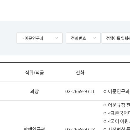
- 어문연구과
전화번호
직위/직급
전화
과장
02-2669-9711
ㅇ 어문연구과
ㅇ 어문규정 
ㅇ <표준국어
ㅇ <국어 어원
학예연구관
02-2669-9718
ㅇ 사전편찬 