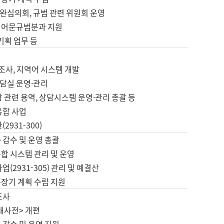
완심의회, 규범 관련 위원회 운영
 어문규범분과 지원
 기획 업무 등
업
 조사, 지역어 시스템 개발
담실 운영·관리
 관련 용역, 상담시스템 운영·관리 총괄 등
통합 사업
2931-300)
 감수 및 운영 총괄
합 시스템 관리 및 운영
업(2931-305) 관리 및 예결산
중장기 계획 수립 지원
조사
대사전> 개편