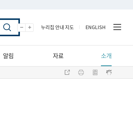
누리집 안내 지도
ENGLISH
전체 
축소
확대
알림
자료
소개
주소 복사
프린트
점자파일 내려받기
점자뷰어 보