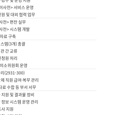
 감수 및 운영 지원
국어사전> 서비스 운영
민원 및 대외 협력 업무
사전> 편찬 실무
사전> 시스템 개발
자료 구축
스템(3개) 총괄
관 간 교류
민청원 처리
의소위원회 운영
(2931-300)
제 직원 급여·복무 관리
 자료 수합 등 부서 서무
 지원 및 결과물 정비
 정보 시스템 운영 관리
조사 지원