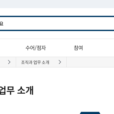
수어/점자
참여
조직과 업무 소개
바로가기
바로가기
업무 소개