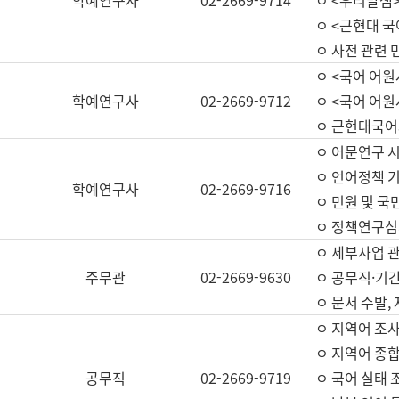
학예연구사
02-2669-9714
ㅇ <우리말샘>
ㅇ <근현대 
ㅇ 사전 관련 
ㅇ <국어 어원
학예연구사
02-2669-9712
ㅇ <국어 어원
ㅇ 근현대국어
ㅇ 어문연구 시
ㅇ 언어정책 기
학예연구사
02-2669-9716
ㅇ 민원 및 국
ㅇ 정책연구심
ㅇ 세부사업 관리
주무관
02-2669-9630
ㅇ 공무직·기간
ㅇ 문서 수발,
ㅇ 지역어 조사
ㅇ 지역어 종합
공무직
02-2669-9719
ㅇ 국어 실태 