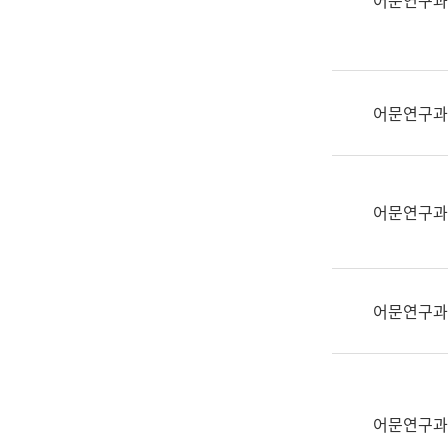
어문연구과
실
어
문
연
구
어문연구과
과
어
문
연
어문연구과
구
과
(사
전
어문연구과
팀)
언
어
정
보
어문연구과
과