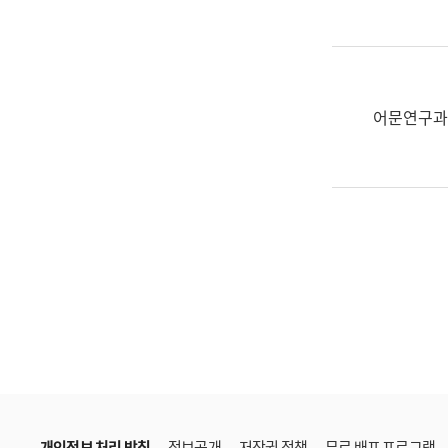
한
국
어
진
흥
어문연구과
과
수
어
점
자
진
흥
과
개인정보 처리 방침
정보공개
저작권 정책
무료 배포 프로그램