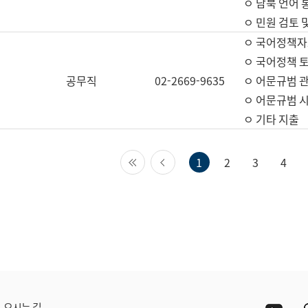
ㅇ 남북 언어 
ㅇ 민원 검토 
ㅇ 국어정책자
ㅇ 국어정책 
공무직
02-2669-9635
ㅇ 어문규범 
ㅇ 어문규범 
ㅇ 기타 지출
첫 페이지
이전 페이지
1
2
3
4
Yout
오시는 길