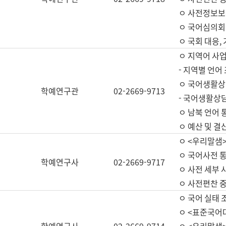
ㅇ 사전정보보
ㅇ 국어심의회
ㅇ 국회 대응,
ㅇ 지역어 사
- 지역별 언어
ㅇ 국어생활상
학예연구관
02-2669-9713
- 국어생활상담
ㅇ 남북 언어 
ㅇ 예산 및 결산(
ㅇ <우리말샘>
ㅇ 국어사전 통
학예연구사
02-2669-9717
ㅇ 사전 세부 사
ㅇ 사전편찬 
ㅇ 국어 실태 
ㅇ <표준국어