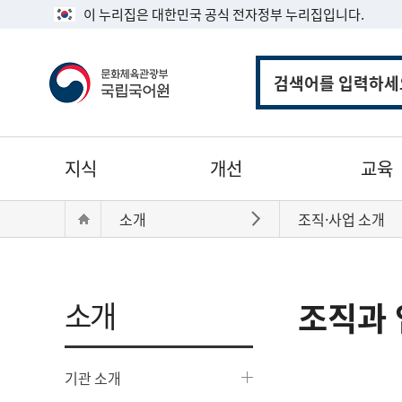
이 누리집은 대한민국 공식 전자정부 누리집입니다.
통
합
검
색
주
지식
개선
교육
메
뉴
현
Home
소개
조직·사업 소개
바로가기
재
위
치:
소개
조직과 
기관 소개