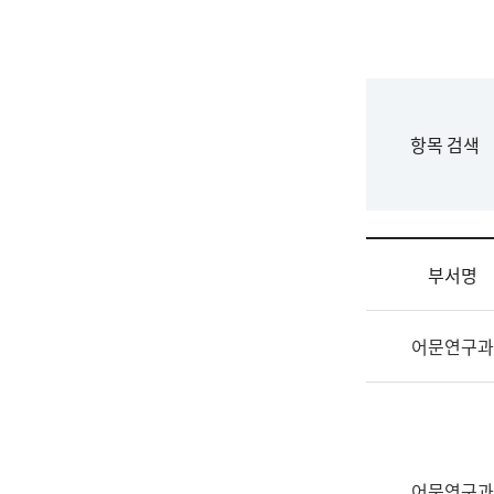
국
립
국
어
원
F
항목 검색
조
o
직
r
도
m
국
어
부서명
원
원
조
장
어문연구과
직
기
및
획
업
연
무
수
소
부
개
기
어문연구과