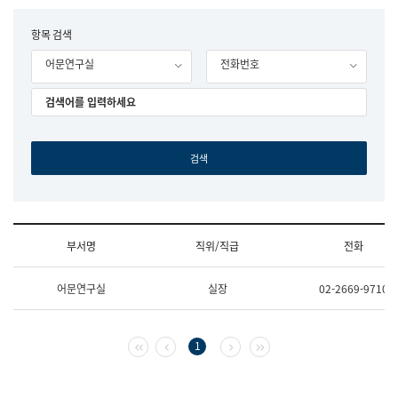
립
국
F
항목 검색
어
o
원
어문연구실
전화번호
r
조
m
직
도
국
어
원
원
장
기
획
연
수
부서명
직위/직급
전화
부
기
조
획
어문연구실
실장
02-2669-9710
직
운
및
영
업
과
무
공
첫 페이지
이전 페이지
다음 페이지
마지막 페이지
1
소
공
개
언
(부
어
서
과