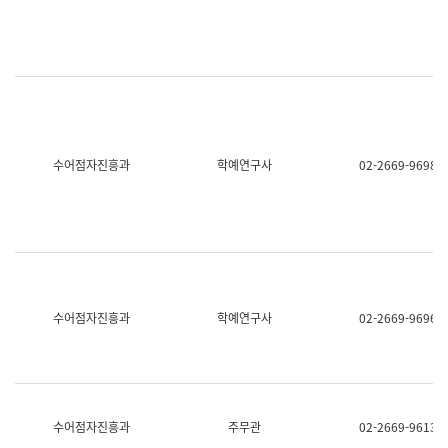
명,
교
직
육
위/
연
직
수
급,
과
전
어
화,
문
담
연
당
구
수어점자진흥과
학예연구사
02-2669-9698
업
실
무)
어
문
연
구
과
어
문
연
수어점자진흥과
학예연구사
02-2669-9696
구
과
(사
전
팀)
언
어
수어점자진흥과
주무관
02-2669-9613
정