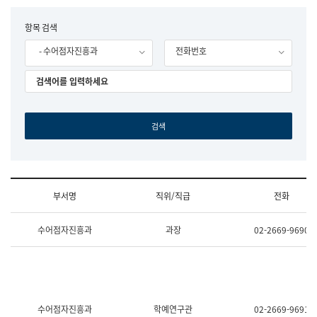
립
국
F
항목 검색
어
o
원
- 수어점자진흥과
전화번호
r
조
m
직
도
국
어
원
원
장
기
획
연
수
부서명
직위/직급
전화
부
기
조
획
수어점자진흥과
과장
02-2669-9690
직
운
및
영
업
과
무
공
소
공
개
언
(부
어
수어점자진흥과
학예연구관
02-2669-9691
서
과