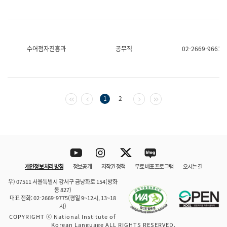
수어점자진흥과
공무직
02-2669-9661
첫 페이지
이전 페이지
다음 페이지
마지막 페이지
1
2
Youtube
Instagram
Twitter
blog
개인정보 처리 방침
정보공개
저작권 정책
무료 배포 프로그램
오시는 길
바로 가기
문체부와 소속기관
우) 07511 서울특별시 강서구 금낭화로 154(방화
동 827)
대표 전화: 02-2669-9775(평일 9~12시, 13~18
시)
COPYRIGHT ⓒ National Institute of
Korean Language ALL RIGHTS RESERVED.