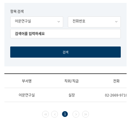
립
국
F
항목 검색
어
o
원
어문연구실
전화번호
r
조
m
직
도
국
어
원
원
장
기
획
연
수
부서명
직위/직급
전화
부
기
조
획
어문연구실
실장
02-2669-9710
직
운
및
영
업
과
무
공
첫 페이지
이전 페이지
다음 페이지
마지막 페이지
1
소
공
개
언
(부
어
서
과