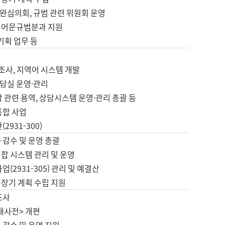
완심의회, 규범 관련 위원회 운영
 어문규범분과 지원
 기획 업무 등
업
 조사, 지역어 시스템 개발
담실 운영·관리
 관련 용역, 상담시스템 운영·관리 총괄 등
통합 사업
2931-300)
 감수 및 운영 총괄
합 시스템 관리 및 운영
업(2931-305) 관리 및 예결산
중장기 계획 수립 지원
조사
대사전> 개편