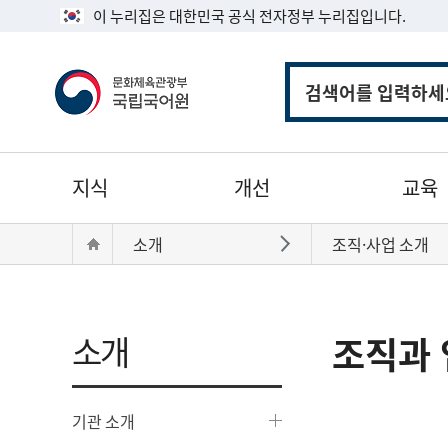
이 누리집은 대한민국 공식 전자정부 누리집입니다.
통
합
검
색
주
지식
개선
교육
메
뉴
현
Home
소개
조직·사업 소개
바로가기
재
위
치:
소개
조직과 
기관 소개