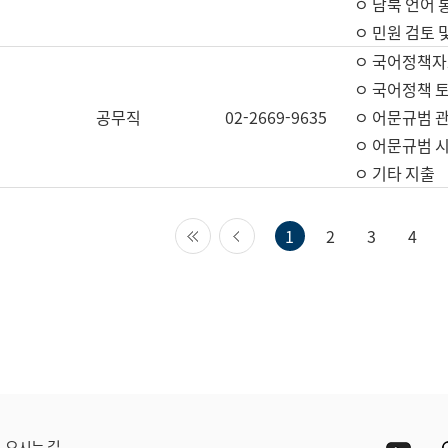
ㅇ 남북 언어 
ㅇ 민원 검토 
ㅇ 국어정책자
ㅇ 국어정책 
공무직
02-2669-9635
ㅇ 어문규범 
ㅇ 어문규범 
ㅇ 기타 지출
첫 페이지
이전 페이지
1
2
3
4
Yout
오시는 길