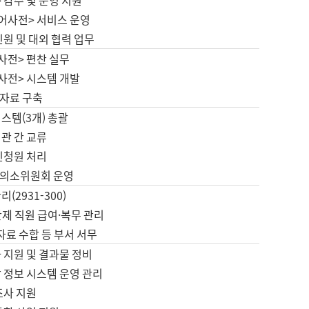
 감수 및 운영 지원
국어사전> 서비스 운영
민원 및 대외 협력 업무
사전> 편찬 실무
사전> 시스템 개발
자료 구축
스템(3개) 총괄
관 간 교류
민청원 처리
의소위원회 운영
(2931-300)
제 직원 급여·복무 관리
 자료 수합 등 부서 서무
 지원 및 결과물 정비
 정보 시스템 운영 관리
조사 지원