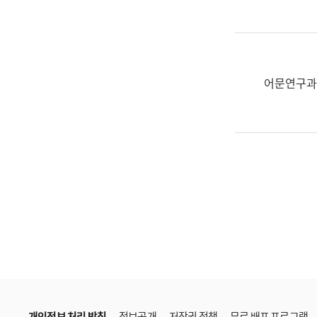
한
국
어
진
흥
어문연구과
과
수
어
점
자
진
흥
과
개인정보 처리 방침
정보공개
저작권 정책
무료 배포 프로그램