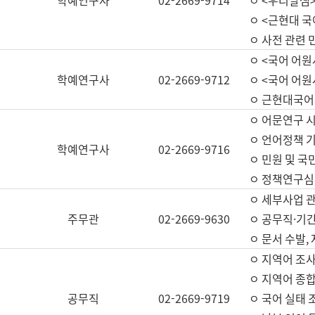
학예연구사
02-2669-9714
ㅇ <우리말샘>
ㅇ <근현대 
ㅇ 사전 관련 
ㅇ <국어 어원
학예연구사
02-2669-9712
ㅇ <국어 어원
ㅇ 근현대국어
ㅇ 어문연구 시
ㅇ 언어정책 기
학예연구사
02-2669-9716
ㅇ 민원 및 국
ㅇ 정책연구심
ㅇ 세부사업 관리
주무관
02-2669-9630
ㅇ 공무직·기간
ㅇ 문서 수발,
ㅇ 지역어 조사
ㅇ 지역어 종합
공무직
02-2669-9719
ㅇ 국어 실태 