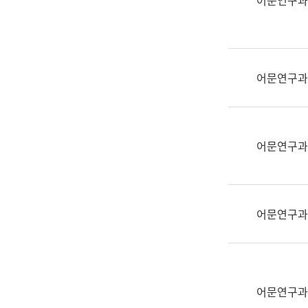
어문연구과
실
어
문
연
구
어문연구과
과
어
문
연
어문연구과
구
과
(사
전
어문연구과
팀)
언
어
정
보
어문연구과
과