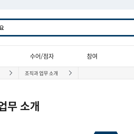
수어/점자
참여
조직과 업무 소개
바로가기
바로가기
업무 소개