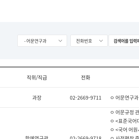
- 어문연구과
전화번호
직위/직급
전화
과장
02-2669-9711
ㅇ 어문연구과
ㅇ 어문규정 
ㅇ <표준국어
ㅇ <국어 어원
학예연구관
02-2669-9718
ㅇ 사전편찬 