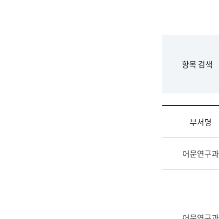
국
립
국
어
원
F
항목 검색
조
o
직
r
도
m
국
어
부서명
원
원
조
장
어문연구과
직
기
및
획
업
연
무
수
소
부
개
기
어문연구과