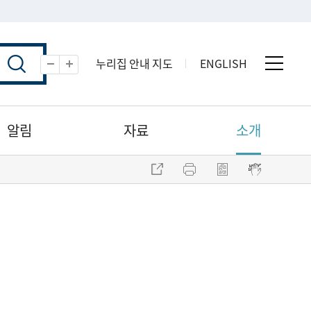
누리집 안내 지도
ENGLISH
전체 
축소
확대
알림
자료
소개
주소 복사
프린트
점자파일 내려받기
점자뷰어 보