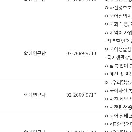
ㅇ 사전정보보
ㅇ 국어심의회
ㅇ 국회 대응,
ㅇ 지역어 사
- 지역별 언어
ㅇ 국어생활상
학예연구관
02-2669-9713
- 국어생활상담
ㅇ 남북 언어 
ㅇ 예산 및 결산(
ㅇ <우리말샘>
ㅇ 국어사전 통
학예연구사
02-2669-9717
ㅇ 사전 세부 사
ㅇ 사전편찬 
ㅇ 국어 실태 
ㅇ <표준국어