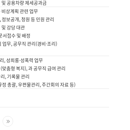
영 및 공용차량 제세공과금
등 비상계획 관련 업무
 정보공개, 청원 등 민원 관리
 및 강당 대관
 문서접수 및 배정
직 업무, 공무직 관리(경비·조리)
영
리, 성희롱·성폭력 업무
(맞춤형 복지), 과 공무직 급여 관리
리, 기록물 관리
규정 총괄, 우편물관리, 주간회의 자료 등)
영
다음 페이지
마지막 페이지