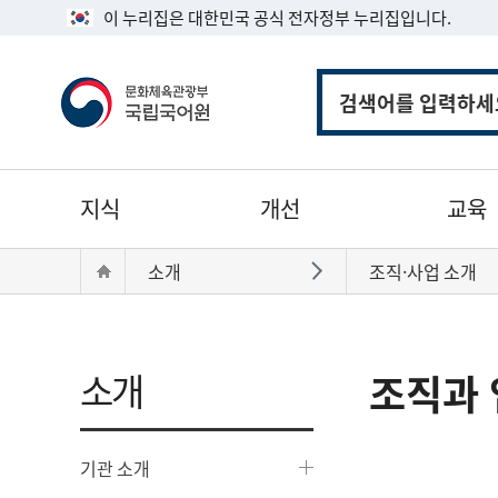
이 누리집은 대한민국 공식 전자정부 누리집입니다.
통
합
검
색
주
지식
개선
교육
메
뉴
현
Home
소개
조직·사업 소개
바로가기
재
위
치:
소개
조직과 
기관 소개