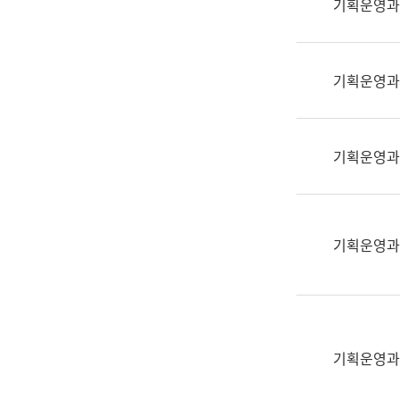
기획운영과
(부
획
서
운
명,
영
직
기획운영과
과
위/
공
직
공
급,
언
기획운영과
전
어
화,
과
담
교
당
육
기획운영과
업
연
무)
수
과
어
문
기획운영과
연
구