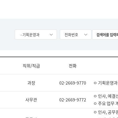
- 기획운영과
전화번호
직위/직급
전화
과장
02-2669-9770
ㅇ 기획운영과
ㅇ 인사, 예결산
사무관
02-2669-9772
ㅇ 주요 업무 
ㅇ 인사, 공무