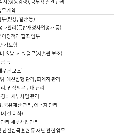
 감사(행동강령), 공무직 총괄 관리
 업무계획
업무(편성, 결산 등)
, 성과관리(통합재정사업평가 등)
 국어정책과 협조 업무
, 건강보험
 출납, 지출 업무(지출관 보조)
금 등
재무관 보조)
, 예산집행 관리, 회계직 관리
관리, 법적의무구매 관리
본경비 세부사업 관리
설, 국유재산 관리, 에너지 관리
(시설·미화)
사관리 세부사업 관리
및 안전한국훈련 등 재난 관련 업무