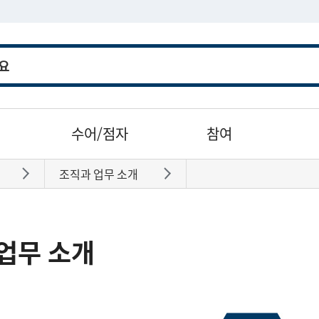
수어/점자
참여
조직과 업무 소개
바로가기
바로가기
업무 소개