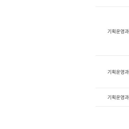
실
어
문
연
구
기획운영과
과
어
문
연
구
과
기획운영과
(사
전
팀)
기획운영과
언
어
정
보
과