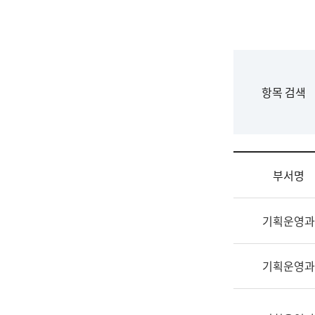
국
립
국
어
원
F
항목 검색
조
o
직
r
도
m
국
어
부서명
원
원
조
장
기획운영과
직
기
및
획
업
연
기획운영과
무
수
소
부
개
기