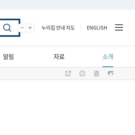
누리집 안내 지도
ENGLISH
전체 
축소
확대
알림
자료
소개
주소 복사
프린트
점자파일 내려받기
점자뷰어 보