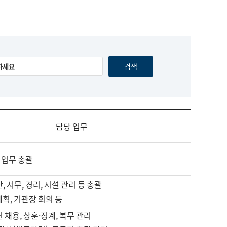
담당 업무
 업무 총괄
, 서무, 경리, 시설 관리 등 총괄
계획, 기관장 회의 등
원 채용, 상훈·징계, 복무 관리