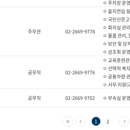
ㅇ 주차장 운
ㅇ 을지연습 
ㅇ 국민신문고,
ㅇ 회의실 관리
주무관
02-2669-9778
ㅇ 물품 관리,
ㅇ 보안 및 당
ㅇ 상조회 운
ㅇ 교육훈련관
ㅇ 선택적 복지
공무직
02-2669-9776
ㅇ 공용차량 관
ㅇ 서무 지원(
공무직
02-2669-9702
ㅇ 부속실 운
첫 페이지
이전 페이지
1
2