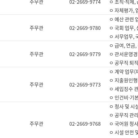
주무관
02-2669-9774
ㅇ 조직·직제,
ㅇ 자체평가,
ㅇ 예산 관련 
주무관
02-2669-9780
ㅇ 국회 업무
ㅇ 서무업무,
ㅇ 급여, 연금
주무관
02-2669-9779
ㅇ 관서운영경비
ㅇ 공무직 퇴직
ㅇ 계약 업무(
ㅇ 지출원인행위
주무관
02-2669-9773
ㅇ 세입징수 
ㅇ 인건비·기
ㅇ 청사 및 시
ㅇ 공무직 관리
주무관
02-2669-9768
ㅇ 국어원 청
ㅇ 시설 안전 