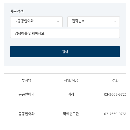
립
국
F
항목 검색
어
o
원
- 공공언어과
전화번호
r
조
m
직
도
국
어
원
원
장
기
획
연
수
부서명
직위/직급
전화
부
기
조
획
공공언어과
과장
02-2669-9721
직
운
및
영
업
과
무
공
공공언어과
학예연구관
02-2669-9766
소
공
개
언
(부
어
서
과