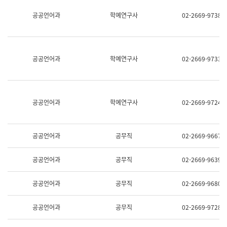
명,
교
공공언어과
학예연구사
02-2669-9738
직
육
위/
연
직
수
급,
과
전
어
공공언어과
학예연구사
02-2669-9733
화,
문
담
연
당
구
업
실
무)
어
공공언어과
학예연구사
02-2669-9724
문
연
구
과
공공언어과
공무직
02-2669-9667
어
문
연
공공언어과
공무직
02-2669-9639
구
과
(사
공공언어과
공무직
02-2669-9680
전
팀)
언
공공언어과
공무직
02-2669-9728
어
정