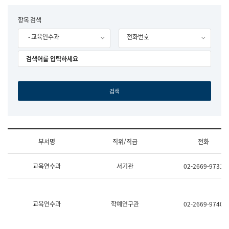
립
국
F
항목 검색
어
o
원
- 교육연수과
전화번호
r
조
m
직
도
국
어
원
원
장
기
획
연
수
부서명
직위/직급
전화
부
기
조
획
교육연수과
서기관
02-2669-9731
직
운
및
영
업
과
무
공
소
공
교육연수과
학예연구관
02-2669-9740
개
언
(부
어
서
과