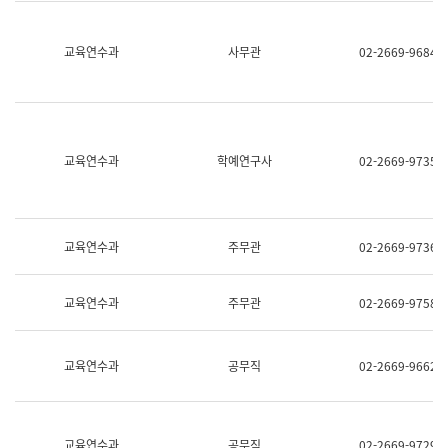
명,
교
직
육
위/
연
교육연수과
사무관
02-2669-9684
직
수
급,
과
전
어
화,
문
담
연
당
구
교육연수과
학예연구사
02-2669-9735
업
실
무)
어
문
연
구
교육연수과
주무관
02-2669-9736
과
어
문
교육연수과
주무관
02-2669-9758
연
구
과
(사
교육연수과
공무직
02-2669-9662
전
팀)
언
어
정
교육연수과
공무직
02-2669-9729