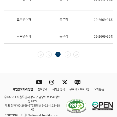
보
과
한
국
교육연수과
공무직
02-2669-9752
어
진
흥
과
교육연수과
공무직
02-2669-9645
수
어
점
자
첫 페이지
이전 페이지
다음 페이지
마지막 페이지
1
진
흥
과
Youtube
Instagram
Twitter
blog
개인정보 처리 방침
정보공개
저작권 정책
무료 배포 프로그램
오시는 길
바로 가기
문체부와 소속기관
우) 07511 서울특별시 강서구 금낭화로 154(방화
동 827)
대표 전화: 02-2669-9775(평일 9~12시, 13~18
시)
COPYRIGHT ⓒ National Institute of