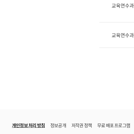
한
교육연수과
국
어
진
흥
교육연수과
과
수
어
점
자
진
흥
과
개인정보 처리 방침
정보공개
저작권 정책
무료 배포 프로그램