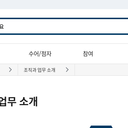
수어/점자
참여
조직과 업무 소개
바로가기
바로가기
업무 소개