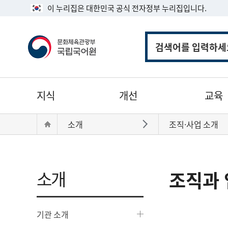
이 누리집은 대한민국 공식 전자정부 누리집입니다.
통
합
검
색
주
지식
개선
교육
메
뉴
현
Home
소개
조직·사업 소개
바로가기
재
위
치:
소개
조직과 
기관 소개