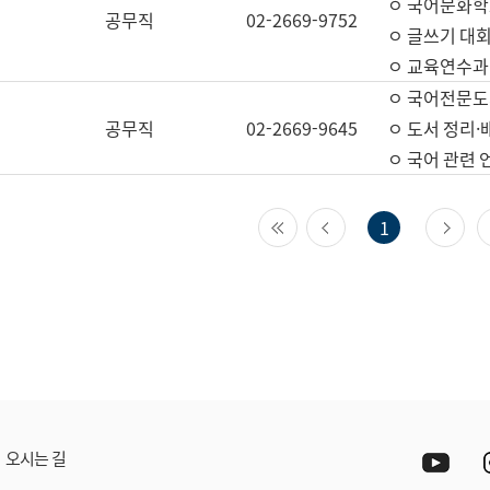
ㅇ 국어문화학
공무직
02-2669-9752
ㅇ 글쓰기 대회
ㅇ 교육연수과
ㅇ 국어전문도
공무직
02-2669-9645
ㅇ 도서 정리·
ㅇ 국어 관련
첫 페이지
이전 페이지
다
1
Yout
오시는 길