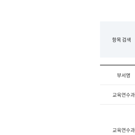
국
립
국
어
원
F
항목 검색
조
o
직
r
도
m
국
어
부서명
원
원
조
장
교육연수과
직
기
및
획
업
연
무
수
소
부
교육연수과
개
기