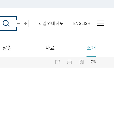
누리집 안내 지도
ENGLISH
전체 
축소
확대
알림
자료
소개
주소 복사
프린트
점자파일 내려받기
점자뷰어 보