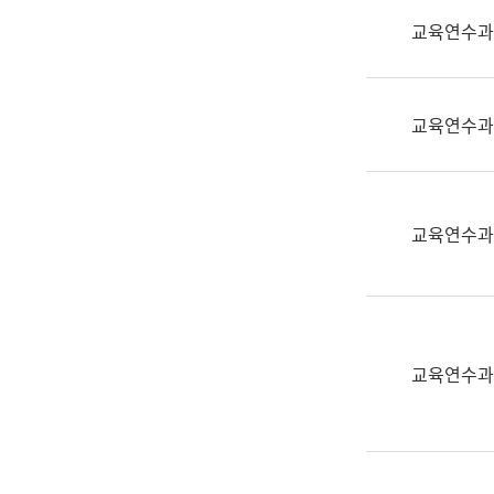
실
교육연수과
어
문
연
구
교육연수과
과
어
문
연
교육연수과
구
과
(사
전
팀)
교육연수과
언
어
정
보
과