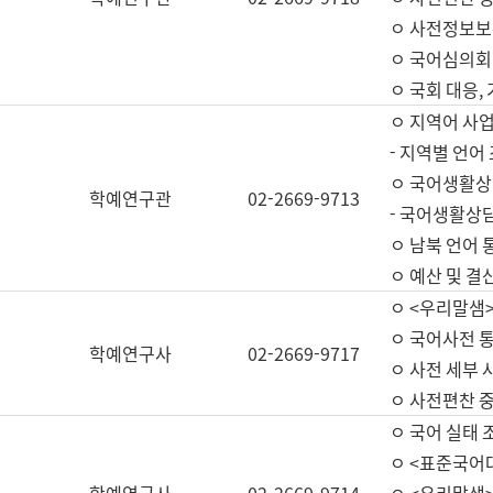
ㅇ 사전정보보
ㅇ 국어심의회
ㅇ 국회 대응,
ㅇ 지역어 사
- 지역별 언어
ㅇ 국어생활상
학예연구관
02-2669-9713
- 국어생활상담
ㅇ 남북 언어 
ㅇ 예산 및 결산(
ㅇ <우리말샘>
ㅇ 국어사전 통
학예연구사
02-2669-9717
ㅇ 사전 세부 사
ㅇ 사전편찬 
ㅇ 국어 실태 
ㅇ <표준국어