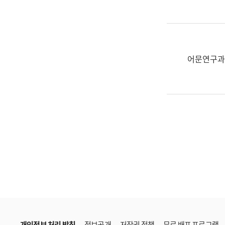
한
국
어
진
흥
어문연구과
과
수
어
점
자
진
흥
과
개인정보 처리 방침
정보공개
저작권 정책
무료 배포 프로그램