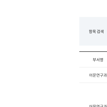
국
립
국
어
원
F
항목 검색
조
o
직
r
도
m
국
어
부서명
원
원
조
장
어문연구과
직
기
및
획
업
연
무
수
소
부
개
기
어문연구과