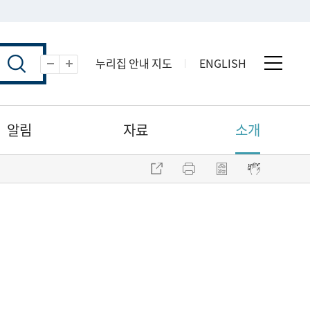
누리집 안내 지도
ENGLISH
전체 
축소
확대
알림
자료
소개
주소 복사
프린트
점자파일 내려받기
점자뷰어 보