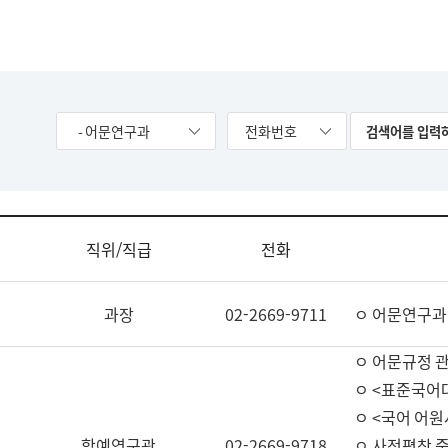
- 어문연구과
전화번호
직위/직급
전화
과장
02-2669-9711
ㅇ 어문연구과
ㅇ 어문규정 
ㅇ <표준국어
ㅇ <국어 어원
학예연구관
02-2669-9718
ㅇ 사전편찬 