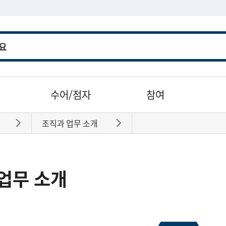
수어/점자
참여
조직과 업무 소개
바로가기
바로가기
업무 소개