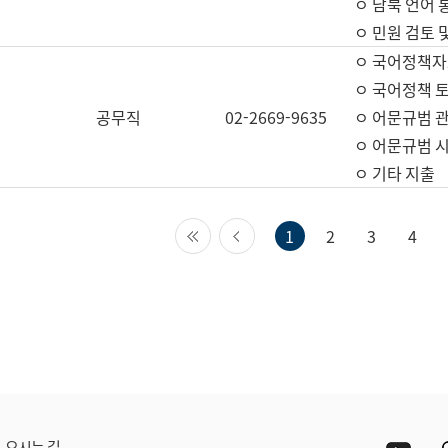
ㅇ 남북 언어 
ㅇ 민원 검토 
ㅇ 국어정책자
ㅇ 국어정책 
공무직
02-2669-9635
ㅇ 어문규범 
ㅇ 어문규범 
ㅇ 기타 지출
첫 페이지
이전 페이지
1
2
3
4
Yout
오시는 길