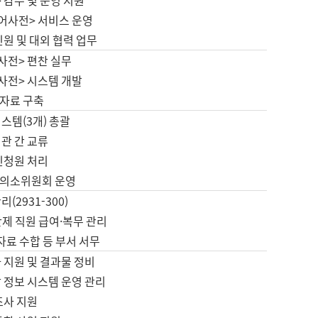
 감수 및 운영 지원
국어사전> 서비스 운영
민원 및 대외 협력 업무
사전> 편찬 실무
사전> 시스템 개발
자료 구축
스템(3개) 총괄
관 간 교류
민청원 처리
의소위원회 운영
(2931-300)
제 직원 급여·복무 관리
 자료 수합 등 부서 서무
 지원 및 결과물 정비
 정보 시스템 운영 관리
조사 지원