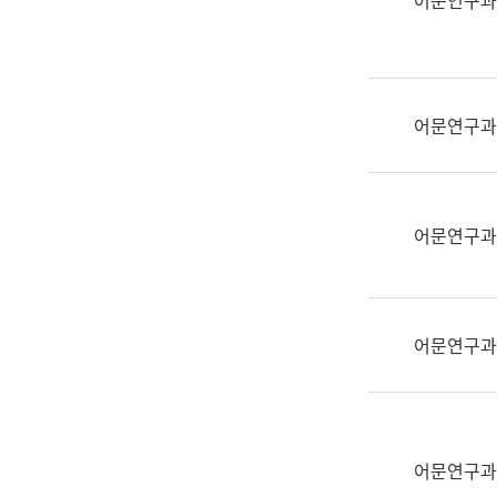
어문연구과
실
어
문
연
구
어문연구과
과
어
문
연
어문연구과
구
과
(사
전
어문연구과
팀)
언
어
정
보
어문연구과
과