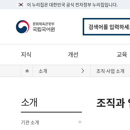
이 누리집은 대한민국 공식 전자정부 누리집입니다.
통
합
검
색
주
지식
개선
교육
메
뉴
현
Home
소개
조직·사업 소개
바로가기
재
위
치:
소개
조직과 
기관 소개