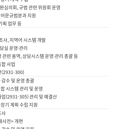
완심의회, 규범 관련 위원회 운영
 어문규범분과 지원
 기획 업무 등
업
 조사, 지역어 시스템 개발
담실 운영·관리
 관련 용역, 상담시스템 운영·관리 총괄 등
통합 사업
2931-300)
 감수 및 운영 총괄
합 시스템 관리 및 운영
업(2931-305) 관리 및 예결산
중장기 계획 수립 지원
조사
대사전> 개편