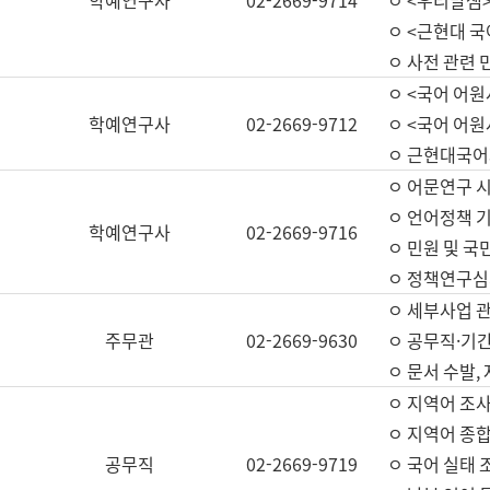
학예연구사
02-2669-9714
ㅇ <우리말샘>
ㅇ <근현대 
ㅇ 사전 관련 
ㅇ <국어 어원
학예연구사
02-2669-9712
ㅇ <국어 어원
ㅇ 근현대국어
ㅇ 어문연구 시
ㅇ 언어정책 기
학예연구사
02-2669-9716
ㅇ 민원 및 국
ㅇ 정책연구심
ㅇ 세부사업 관리
주무관
02-2669-9630
ㅇ 공무직·기간
ㅇ 문서 수발,
ㅇ 지역어 조사
ㅇ 지역어 종합
공무직
02-2669-9719
ㅇ 국어 실태 