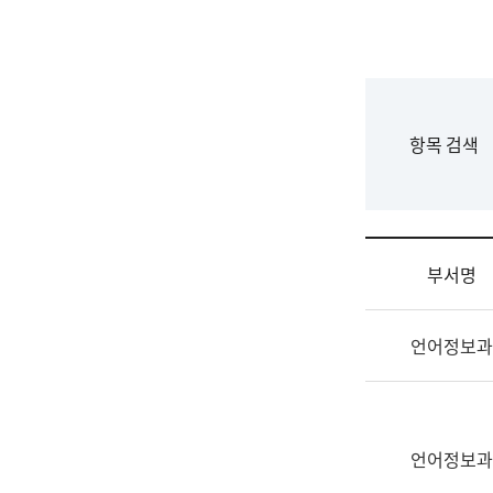
국
립
국
어
원
F
항목 검색
조
o
직
r
도
m
국
어
부서명
원
원
조
장
언어정보과
직
기
및
획
업
연
무
수
소
언어정보과
부
개
기