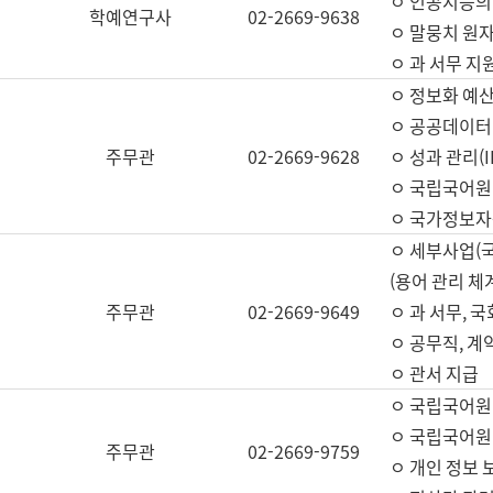
ㅇ 인공지능의
학예연구사
02-2669-9638
ㅇ 말뭉치 원자
ㅇ 과 서무 지
ㅇ 정보화 예산
ㅇ 공공데이터 
주무관
02-2669-9628
ㅇ 성과 관리(
ㅇ 국립국어원
ㅇ 국가정보자
ㅇ 세부사업(
(용어 관리 체
주무관
02-2669-9649
ㅇ 과 서무, 
ㅇ 공무직, 계
ㅇ 관서 지급
ㅇ 국립국어원
ㅇ 국립국어원
주무관
02-2669-9759
ㅇ 개인 정보 