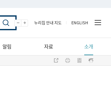
누리집 안내 지도
ENGLISH
전체 
축소
확대
알림
자료
소개
주소 복사
프린트
점자파일 내려받기
점자뷰어 보