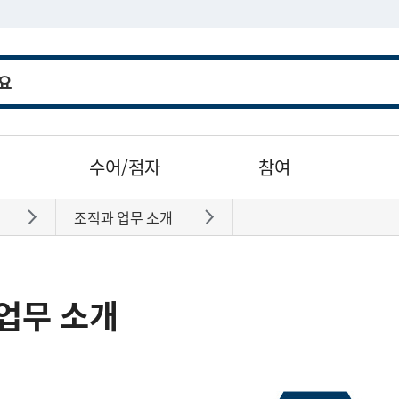
수어/점자
참여
조직과 업무 소개
바로가기
바로가기
업무 소개