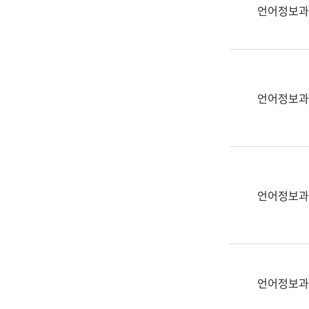
실
언어정보과
어
문
연
구
과
언어정보과
어
문
연
구
과
(사
언어정보과
전
팀)
언
어
정
언어정보과
보
과