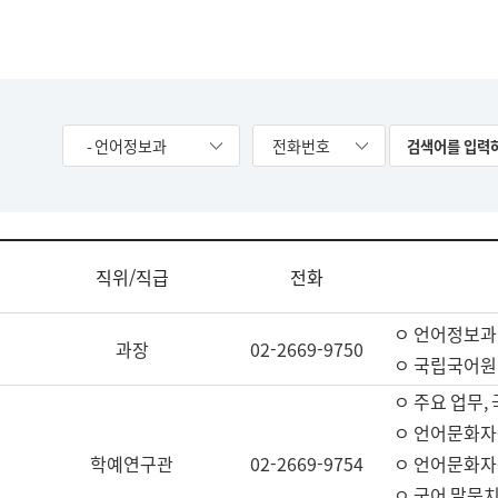
- 언어정보과
전화번호
직위/직급
전화
ㅇ 언어정보과
과장
02-2669-9750
ㅇ 국립국어원
ㅇ 주요 업무,
ㅇ 언어문화자
학예연구관
02-2669-9754
ㅇ 언어문화자
ㅇ 국어 말뭉치