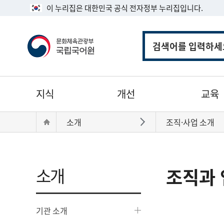
이 누리집은 대한민국 공식 전자정부 누리집입니다.
통
합
검
색
주
지식
개선
교육
메
뉴
현
Home
소개
조직·사업 소개
바로가기
재
위
치:
소개
조직과 
기관 소개