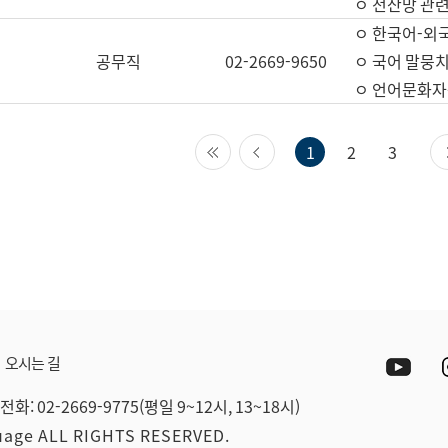
ㅇ 전산망 관련
ㅇ 한국어-외
공무직
02-2669-9650
ㅇ 국어 말뭉치
ㅇ 언어문화자원
첫 페이지
이전 페이지
1
2
3
Yout
오시는 길
전화: 02-2669-9775(평일 9~12시, 13~18시)
guage ALL RIGHTS RESERVED.