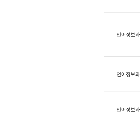
(부
획
서
운
명,
영
직
과
위/
언어정보과
공
직
공
급,
언
전
어
화,
과
담
교
언어정보과
당
육
업
연
무)
수
과
언어정보과
어
문
연
구