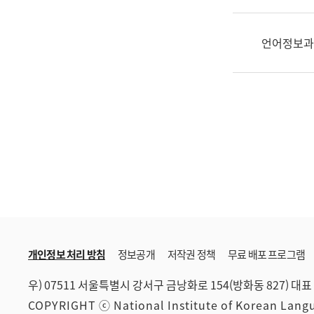
한
국
어
언어정보과
진
흥
과
수
어
점
자
진
흥
과
개인정보 처리 방침
정보공개
저작권 정책
무료 배포 프로그램
우) 07511 서울특별시 강서구 금낭화로 154(방화동 827)
대표 
COPYRIGHT ⓒ National Institute of Korean Lan