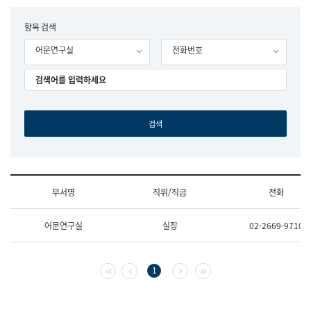
립
국
F
항목 검색
어
o
원
어문연구실
전화번호
r
조
m
직
도
국
어
원
원
장
기
획
연
수
부서명
직위/직급
전화
부
기
조
획
어문연구실
실장
02-2669-9710
직
운
및
영
업
과
무
공
첫 페이지
이전 페이지
다음 페이지
마지막 페이지
1
소
공
개
언
(부
어
서
과