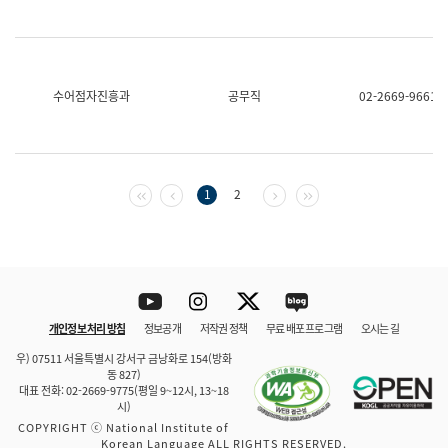
수어점자진흥과
공무직
02-2669-9661
첫 페이지
이전 페이지
다음 페이지
마지막 페이지
1
2
Youtube
Instagram
Twitter
blog
개인정보 처리 방침
정보공개
저작권 정책
무료 배포 프로그램
오시는 길
바로 가기
문체부와 소속기관
우) 07511 서울특별시 강서구 금낭화로 154(방화
동 827)
대표 전화: 02-2669-9775(평일 9~12시, 13~18
시)
COPYRIGHT ⓒ National Institute of
Korean Language ALL RIGHTS RESERVED.