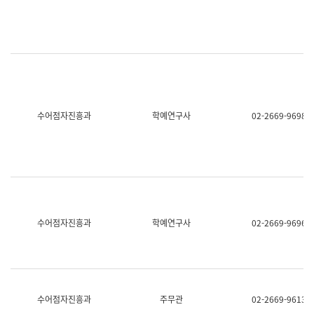
명,
교
직
육
위/
연
직
수
급,
과
전
어
화,
문
담
연
당
구
수어점자진흥과
학예연구사
02-2669-9698
업
실
무)
어
문
연
구
과
어
문
연
수어점자진흥과
학예연구사
02-2669-9696
구
과
(사
전
팀)
언
어
수어점자진흥과
주무관
02-2669-9613
정