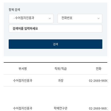
립
국
F
항목 검색
어
o
원
- 수어점자진흥과
전화번호
r
조
m
직
도
국
어
원
원
장
기
획
연
수
부서명
직위/직급
전화
부
기
조
획
수어점자진흥과
과장
02-2669-9690
직
운
및
영
업
과
무
공
소
공
개
언
(부
어
수어점자진흥과
학예연구관
02-2669-9691
서
과