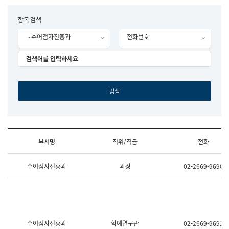
립
국
F
항목 검색
어
o
원
- 수어점자진흥과
전화번호
r
조
m
직
도
국
어
원
원
장
기
획
연
수
부서명
직위/직급
전화
부
기
조
획
수어점자진흥과
과장
02-2669-9690
직
운
및
영
업
과
무
공
소
공
개
언
(부
어
수어점자진흥과
학예연구관
02-2669-9691
서
과