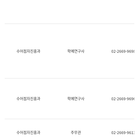
명,
교
직
육
위/
연
직
수
급,
과
전
어
화,
문
담
연
당
구
수어점자진흥과
학예연구사
02-2669-9698
업
실
무)
어
문
연
구
과
어
문
연
수어점자진흥과
학예연구사
02-2669-9696
구
과
(사
전
팀)
언
어
수어점자진흥과
주무관
02-2669-9613
정