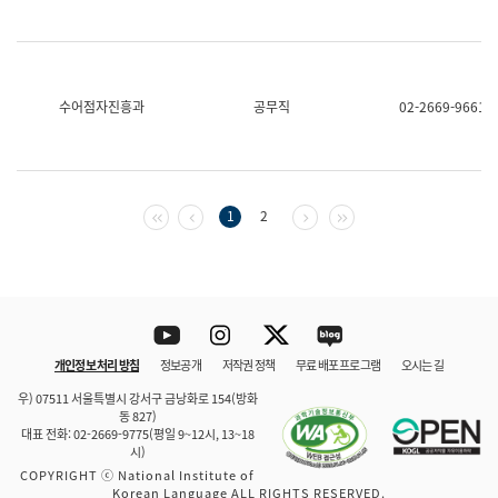
수어점자진흥과
공무직
02-2669-9661
첫 페이지
이전 페이지
다음 페이지
마지막 페이지
1
2
Youtube
Instagram
Twitter
blog
개인정보 처리 방침
정보공개
저작권 정책
무료 배포 프로그램
오시는 길
바로 가기
문체부와 소속기관
우) 07511 서울특별시 강서구 금낭화로 154(방화
동 827)
대표 전화: 02-2669-9775(평일 9~12시, 13~18
시)
COPYRIGHT ⓒ National Institute of
Korean Language ALL RIGHTS RESERVED.