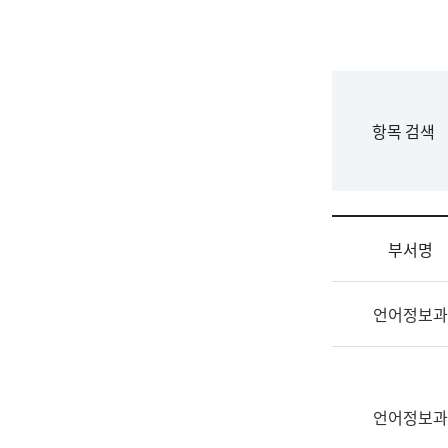
국
립
국
어
원
F
항목 검색
조
o
직
r
도
m
국
어
부서명
원
원
조
장
언어정보과
직
기
및
획
업
연
무
수
소
언어정보과
부
개
기