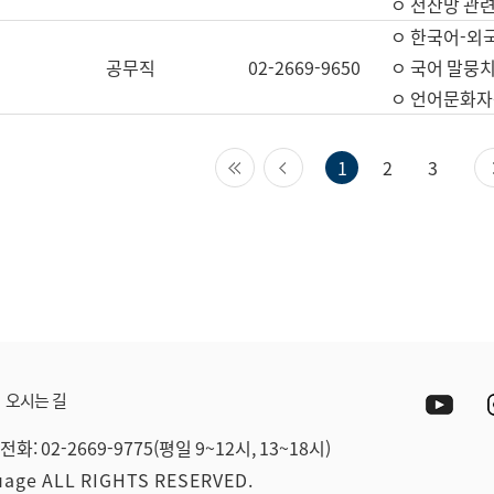
ㅇ 전산망 관련
ㅇ 한국어-외
공무직
02-2669-9650
ㅇ 국어 말뭉치
ㅇ 언어문화자원
첫 페이지
이전 페이지
1
2
3
Yout
오시는 길
전화: 02-2669-9775(평일 9~12시, 13~18시)
guage ALL RIGHTS RESERVED.