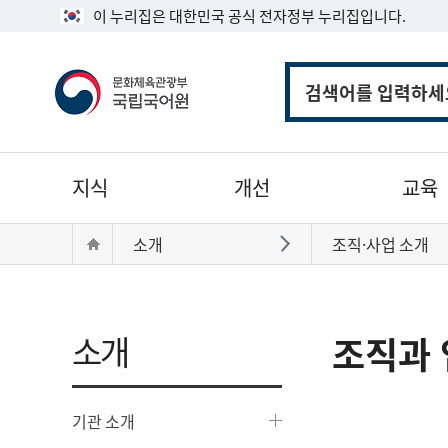
이 누리집은 대한민국 공식 전자정부 누리집입니다.
통
합
검
색
주
지식
개선
교육
메
뉴
현
Home
소개
조직·사업 소개
바로가기
재
위
치:
소개
조직과 
기관 소개