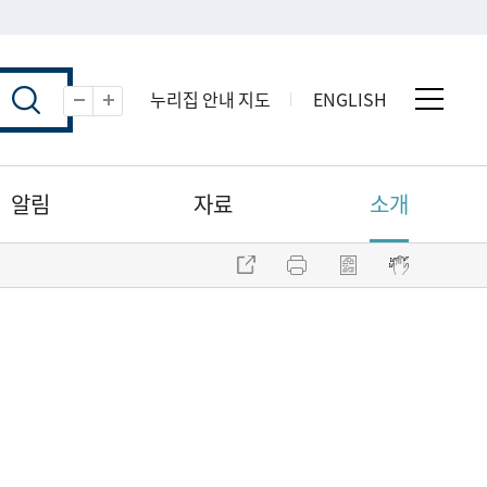
누리집 안내 지도
ENGLISH
전체 
축소
확대
알림
자료
소개
주소 복사
프린트
점자파일 내려받기
점자뷰어 보