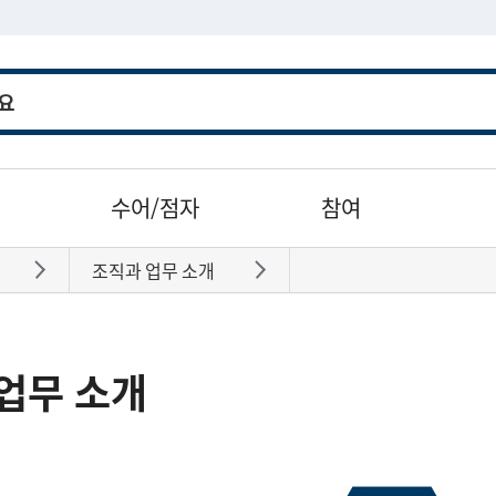
수어/점자
참여
조직과 업무 소개
바로가기
바로가기
업무 소개