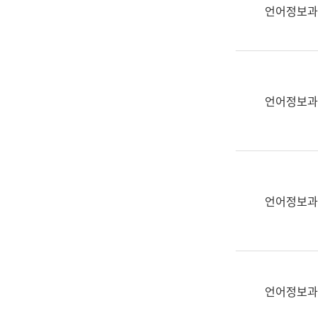
실
언어정보과
어
문
연
구
과
언어정보과
어
문
연
구
과
(사
언어정보과
전
팀)
언
어
정
언어정보과
보
과