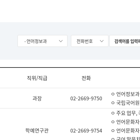
- 언어정보과
전화번호
직위/직급
전화
ㅇ 언어정보과
과장
02-2669-9750
ㅇ 국립국어원
ㅇ 주요 업무,
ㅇ 언어문화자
학예연구관
02-2669-9754
ㅇ 언어문화자
ㅇ 국어 말뭉치