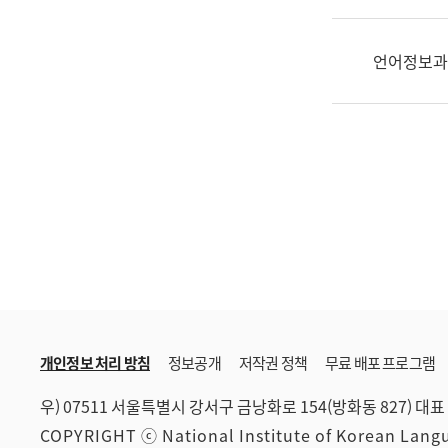
한
국
어
언어정보과
진
흥
과
수
어
점
자
진
흥
과
개인정보 처리 방침
정보공개
저작권 정책
무료 배포 프로그램
우) 07511 서울특별시 강서구 금낭화로 154(방화동 827)
대표 
COPYRIGHT ⓒ National Institute of Korean Lan