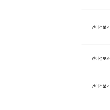
(부
획
서
운
명,
영
직
과
위/
언어정보과
공
직
공
급,
언
전
어
화,
과
담
교
언어정보과
당
육
업
연
무)
수
과
언어정보과
어
문
연
구