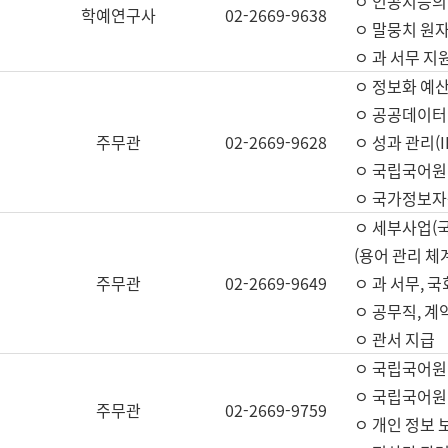
ㅇ 인공지능의
학예연구사
02-2669-9638
ㅇ 말뭉치 원자
ㅇ 과 서무 지
ㅇ 정보화 예산
ㅇ 공공데이터 
주무관
02-2669-9628
ㅇ 성과 관리(
ㅇ 국립국어원
ㅇ 국가정보자
ㅇ 세부사업(
(용어 관리 체
주무관
02-2669-9649
ㅇ 과 서무, 
ㅇ 공무직, 계
ㅇ 관서 지급
ㅇ 국립국어원
ㅇ 국립국어원
주무관
02-2669-9759
ㅇ 개인 정보 