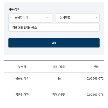
립
국
F
항목 검색
어
o
원
- 공공언어과
전화번호
r
조
m
직
도
국
어
원
원
장
기
획
연
수
부서명
직위/직급
전화
부
기
조
획
공공언어과
과장
02-2669-9721
직
운
및
영
업
과
무
공
공공언어과
학예연구관
02-2669-9766
소
공
개
언
(부
어
서
과