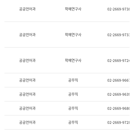
명,
교
공공언어과
학예연구사
02-2669-9738
직
육
위/
연
직
수
급,
과
전
어
공공언어과
학예연구사
02-2669-9733
화,
문
담
연
당
구
업
실
무)
어
공공언어과
학예연구사
02-2669-9724
문
연
구
과
공공언어과
공무직
02-2669-9667
어
문
연
공공언어과
공무직
02-2669-9639
구
과
(사
공공언어과
공무직
02-2669-9680
전
팀)
언
공공언어과
공무직
02-2669-9728
어
정