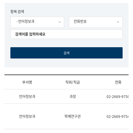
립
국
F
항목 검색
어
o
원
- 언어정보과
전화번호
r
조
m
직
도
국
어
원
원
장
기
획
연
수
부서명
직위/직급
전화
부
기
조
획
언어정보과
과장
02-2669-9750
직
운
및
영
업
과
무
공
언어정보과
학예연구관
02-2669-9754
소
공
개
언
(부
어
서
과