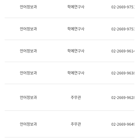
명,
교
언어정보과
학예연구사
02-2669-9751
직
육
위/
연
직
수
급,
과
언어정보과
학예연구사
02-2669-9753
전
어
화,
문
담
연
당
구
언어정보과
학예연구사
02-2669-9614
업
실
무)
어
문
연
언어정보과
학예연구사
02-2669-9638
구
과
어
문
연
언어정보과
주무관
02-2669-9628
구
과
(사
전
팀)
언어정보과
주무관
02-2669-9649
언
어
정