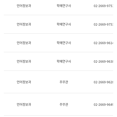
명,
교
언어정보과
학예연구사
02-2669-9751
직
육
위/
연
직
수
급,
과
언어정보과
학예연구사
02-2669-9753
전
어
화,
문
담
연
당
구
언어정보과
학예연구사
02-2669-9614
업
실
무)
어
문
연
언어정보과
학예연구사
02-2669-9638
구
과
어
문
연
언어정보과
주무관
02-2669-9628
구
과
(사
전
팀)
언어정보과
주무관
02-2669-9649
언
어
정