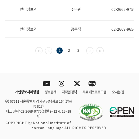
보
과
언어정보과
주무관
02-2669-9759
한
국
어
언어정보과
공무직
02-2669-9650
진
흥
과
수
첫 페이지
이전 페이지
다음 페이지
마지막 페이지
1
2
3
어
점
자
진
흥
과
Youtube
Instagram
Twitter
blog
개인정보 처리 방침
정보공개
저작권 정책
무료 배포 프로그램
오시는 길
바로 가기
문체부와 소속기관
우) 07511 서울특별시 강서구 금낭화로 154(방화
동 827)
대표 전화: 02-2669-9775(평일 9~12시, 13~18
시)
COPYRIGHT ⓒ National Institute of
Korean Language ALL RIGHTS RESERVED.