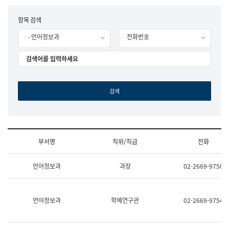
립
국
F
항목 검색
어
o
원
- 언어정보과
전화번호
r
조
m
직
도
국
어
원
원
장
기
획
연
수
부서명
직위/직급
전화
부
기
조
획
언어정보과
과장
02-2669-9750
직
운
및
영
업
과
무
공
언어정보과
학예연구관
02-2669-9754
소
공
개
언
(부
어
서
과