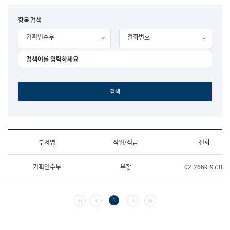
립
국
F
항목 검색
어
o
원
기획연수부
전화번호
r
조
m
직
도
국
어
원
원
장
기
획
연
수
부서명
직위/직급
전화
부
기
조
획
기획연수부
부장
02-2669-9730
직
운
및
영
업
과
무
공
첫 페이지
이전 페이지
다음 페이지
마지막 페이지
1
소
공
개
언
(부
어
서
과