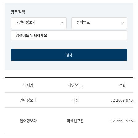
립
국
F
항목 검색
어
o
원
- 언어정보과
전화번호
r
조
m
직
도
국
어
원
원
장
기
획
연
수
부서명
직위/직급
전화
부
기
조
획
언어정보과
과장
02-2669-9750
직
운
및
영
업
과
무
공
언어정보과
학예연구관
02-2669-9754
소
공
개
언
(부
어
서
과