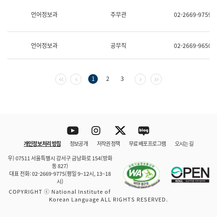
보
과
언어정보과
주무관
02-2669-9759
한
국
어
언어정보과
공무직
02-2669-9650
진
흥
과
수
첫 페이지
이전 페이지
다음 페이지
마지막 페이지
1
2
3
어
점
자
진
흥
과
Youtube
Instagram
Twitter
blog
개인정보 처리 방침
정보공개
저작권 정책
무료 배포 프로그램
오시는 길
바로 가기
문체부와 소속기관
우) 07511 서울특별시 강서구 금낭화로 154(방화
동 827)
대표 전화: 02-2669-9775(평일 9~12시, 13~18
시)
COPYRIGHT ⓒ National Institute of
Korean Language ALL RIGHTS RESERVED.