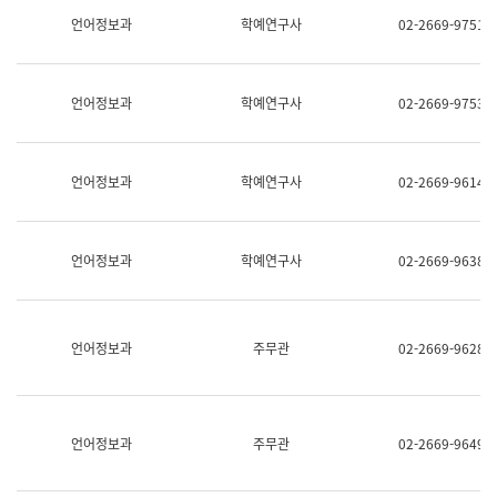
명,
교
언어정보과
학예연구사
02-2669-9751
직
육
위/
연
직
수
급,
과
언어정보과
학예연구사
02-2669-9753
전
어
화,
문
담
연
당
구
언어정보과
학예연구사
02-2669-9614
업
실
무)
어
문
연
언어정보과
학예연구사
02-2669-9638
구
과
어
문
연
언어정보과
주무관
02-2669-9628
구
과
(사
전
팀)
언어정보과
주무관
02-2669-9649
언
어
정