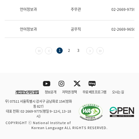
보
과
언어정보과
주무관
02-2669-9759
한
국
어
언어정보과
공무직
02-2669-9650
진
흥
과
수
첫 페이지
이전 페이지
다음 페이지
마지막 페이지
1
2
3
어
점
자
진
흥
과
Youtube
Instagram
Twitter
blog
개인정보 처리 방침
정보공개
저작권 정책
무료 배포 프로그램
오시는 길
바로 가기
문체부와 소속기관
우) 07511 서울특별시 강서구 금낭화로 154(방화
동 827)
대표 전화: 02-2669-9775(평일 9~12시, 13~18
시)
COPYRIGHT ⓒ National Institute of
Korean Language ALL RIGHTS RESERVED.