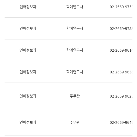
명,
교
언어정보과
학예연구사
02-2669-9751
직
육
위/
연
직
수
급,
과
언어정보과
학예연구사
02-2669-9753
전
어
화,
문
담
연
당
구
언어정보과
학예연구사
02-2669-9614
업
실
무)
어
문
연
언어정보과
학예연구사
02-2669-9638
구
과
어
문
연
언어정보과
주무관
02-2669-9628
구
과
(사
전
팀)
언어정보과
주무관
02-2669-9649
언
어
정