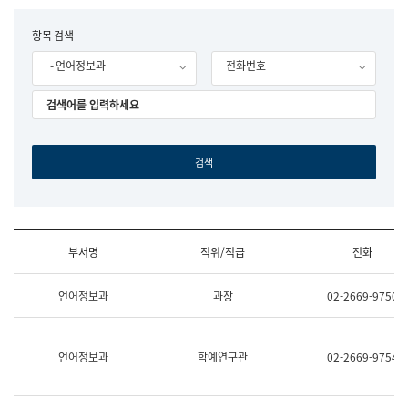
립
국
F
항목 검색
어
o
원
- 언어정보과
전화번호
r
조
m
직
도
국
어
원
원
장
기
획
연
수
부서명
직위/직급
전화
부
기
조
획
언어정보과
과장
02-2669-9750
직
운
및
영
업
과
무
공
언어정보과
학예연구관
02-2669-9754
소
공
개
언
(부
어
서
과