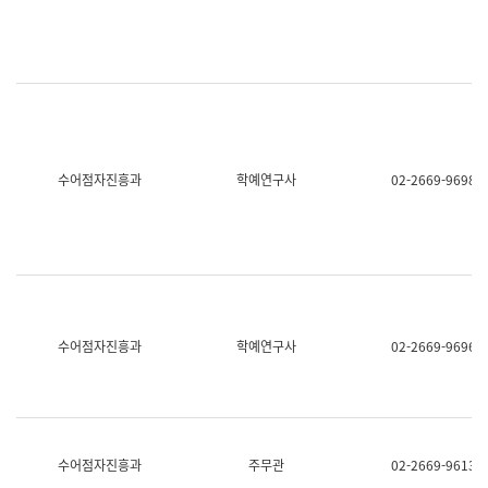
명,
교
직
육
위/
연
직
수
급,
과
전
어
화,
문
담
연
당
구
수어점자진흥과
학예연구사
02-2669-9698
업
실
무)
어
문
연
구
과
어
문
연
수어점자진흥과
학예연구사
02-2669-9696
구
과
(사
전
팀)
언
어
수어점자진흥과
주무관
02-2669-9613
정