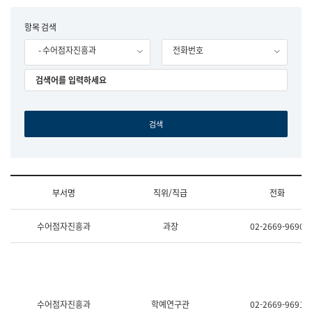
립
국
F
항목 검색
어
o
원
- 수어점자진흥과
전화번호
r
조
m
직
도
국
어
원
원
장
기
획
연
수
부서명
직위/직급
전화
부
기
조
획
수어점자진흥과
과장
02-2669-9690
직
운
및
영
업
과
무
공
소
공
개
언
(부
어
수어점자진흥과
학예연구관
02-2669-9691
서
과