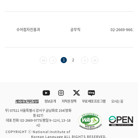
수어점자진흥과
공무직
02-2669-9661
첫 페이지
이전 페이지
다음 페이지
마지막 페이지
1
2
Youtube
Instagram
Twitter
blog
개인정보 처리 방침
정보공개
저작권 정책
무료 배포 프로그램
오시는 길
바로 가기
문체부와 소속기관
우) 07511 서울특별시 강서구 금낭화로 154(방화
동 827)
대표 전화: 02-2669-9775(평일 9~12시, 13~18
시)
COPYRIGHT ⓒ National Institute of
Korean Language ALL RIGHTS RESERVED.