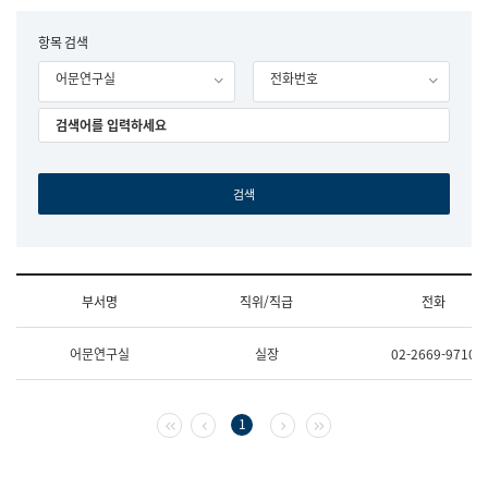
립
국
F
항목 검색
어
o
원
어문연구실
전화번호
r
조
m
직
도
국
어
원
원
장
기
획
연
수
부서명
직위/직급
전화
부
기
조
획
어문연구실
실장
02-2669-9710
직
운
및
영
업
과
무
공
첫 페이지
이전 페이지
다음 페이지
마지막 페이지
1
소
공
개
언
(부
어
서
과