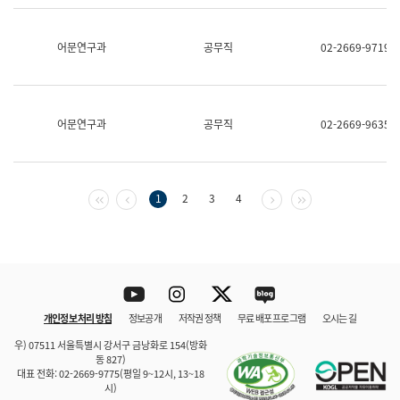
보
과
한
어문연구과
공무직
02-2669-9719
국
어
진
흥
과
어문연구과
공무직
02-2669-9635
수
어
점
자
진
첫 페이지
이전 페이지
다음 페이지
마지막 페이지
1
2
3
4
흥
과
Youtube
Instagram
Twitter
blog
개인정보 처리 방침
정보공개
저작권 정책
무료 배포 프로그램
오시는 길
바로 가기
문체부와 소속기관
우) 07511 서울특별시 강서구 금낭화로 154(방화
동 827)
대표 전화: 02-2669-9775(평일 9~12시, 13~18
시)