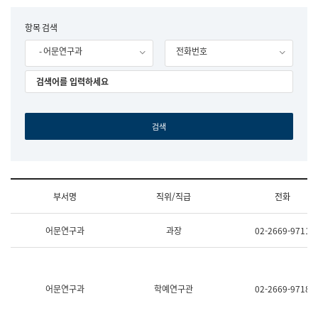
립
국
F
항목 검색
어
o
원
- 어문연구과
전화번호
r
조
m
직
도
국
어
원
원
장
기
획
연
수
부서명
직위/직급
전화
부
기
조
획
어문연구과
과장
02-2669-9711
직
운
및
영
업
과
무
공
소
공
어문연구과
학예연구관
02-2669-9718
개
언
(부
어
서
과