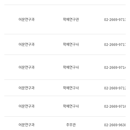
명,
교
직
육
위/
연
직
어문연구과
학예연구관
02-2669-9713
수
급,
과
전
어
화,
문
담
연
당
구
어문연구과
학예연구사
02-2669-9717
업
실
무)
어
문
연
어문연구과
학예연구사
02-2669-9714
구
과
어
문
어문연구과
학예연구사
02-2669-9712
연
구
과
(사
어문연구과
학예연구사
02-2669-9716
전
팀)
언
어
어문연구과
주무관
02-2669-9630
정