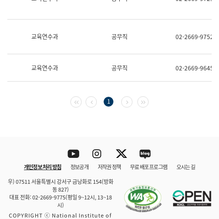
보
과
한
국
교육연수과
공무직
02-2669-9752
어
진
흥
과
교육연수과
공무직
02-2669-9645
수
어
점
자
첫 페이지
이전 페이지
다음 페이지
마지막 페이지
1
진
흥
과
Youtube
Instagram
Twitter
blog
개인정보 처리 방침
정보공개
저작권 정책
무료 배포 프로그램
오시는 길
바로 가기
문체부와 소속기관
우) 07511 서울특별시 강서구 금낭화로 154(방화
동 827)
대표 전화: 02-2669-9775(평일 9~12시, 13~18
시)
COPYRIGHT ⓒ National Institute of