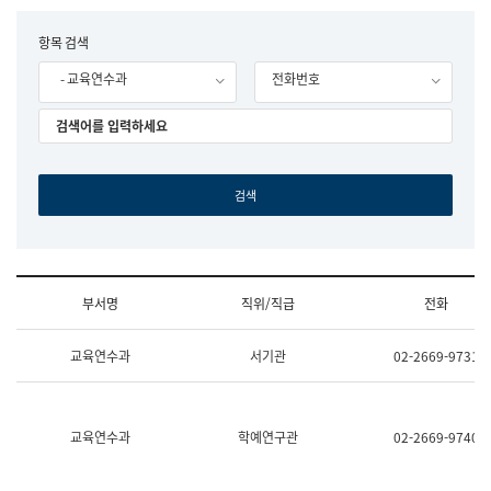
립
국
F
항목 검색
어
o
원
- 교육연수과
전화번호
r
조
m
직
도
국
어
원
원
장
기
획
연
수
부서명
직위/직급
전화
부
기
조
획
교육연수과
서기관
02-2669-9731
직
운
및
영
업
과
무
공
소
공
교육연수과
학예연구관
02-2669-9740
개
언
(부
어
서
과