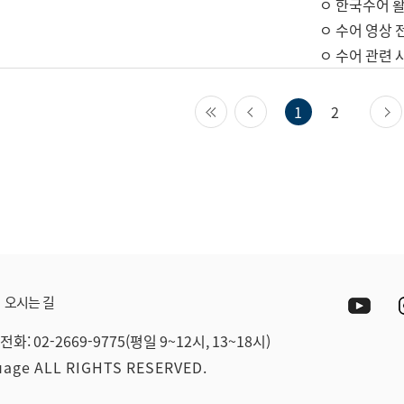
ㅇ 한국수어 활
ㅇ 수어 영상 
ㅇ 수어 관련 
첫 페이지
이전 페이지
1
2
Yout
오시는 길
전화: 02-2669-9775(평일 9~12시, 13~18시)
guage ALL RIGHTS RESERVED.