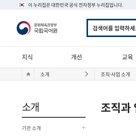
이 누리집은 대한민국 공식 전자정부 누리집입니다.
통
합
검
색
주
지식
개선
교육
메
뉴
현
Home
소개
조직·사업 소개
바로가기
재
위
치:
소개
조직과 
기관 소개