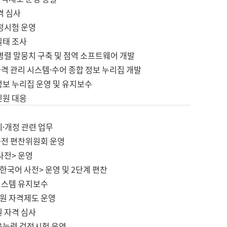
격 심사
검정시험 운영
실태 조사
병렬 말뭉치 구축 및 점역 소프트웨어 개발
격 관리 시스템·수어 종합 정보 누리집 개발
정보 누리집 운영 및 유지보수
민원 대응
제·개정 관련 업무
사전 편찬위원회 운영
사전> 운영
한국어 사전> 운영 및 2단계 편찬
시스템 유지보수
원 자격제도 운영
원 자격 심사
육능력 검정시험 운영