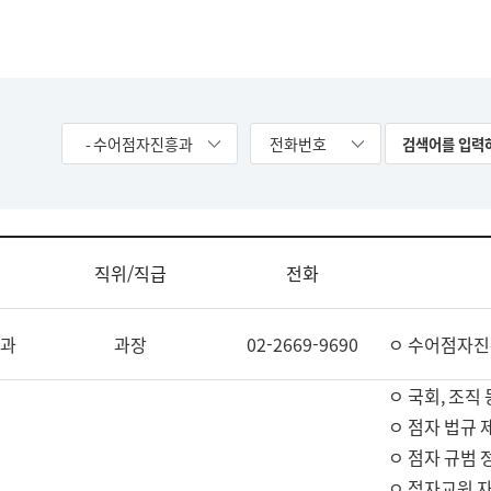
- 수어점자진흥과
전화번호
직위/직급
전화
과
과장
02-2669-9690
ㅇ 수어점자진
ㅇ 국회, 조직 
ㅇ 점자 법규 
ㅇ 점자 규범 
ㅇ 점자교원 