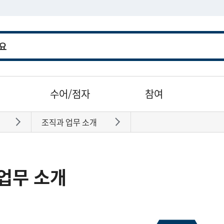
수어/점자
참여
조직과 업무 소개
바로가기
바로가기
업무 소개