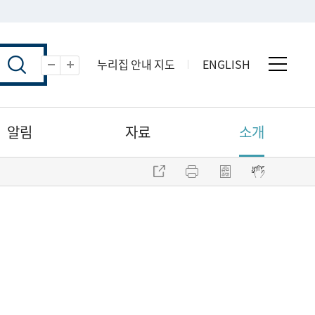
누리집 안내 지도
ENGLISH
전체 
축소
확대
알림
자료
소개
주소 복사
프린트
점자파일 내려받기
점자뷰어 보