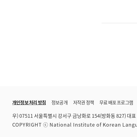
개인정보 처리 방침
정보공개
저작권 정책
무료 배포 프로그램
우) 07511 서울특별시 강서구 금낭화로 154(방화동 827)
대표 
COPYRIGHT ⓒ National Institute of Korean Lan