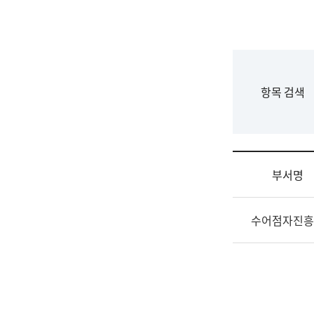
국
립
국
어
원
F
항목 검색
조
o
직
r
도
m
국
어
부서명
원
원
조
장
수어점자진흥
직
기
및
획
업
연
무
수
소
부
개
기