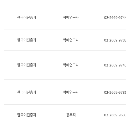
명,
교
직
육
위/
연
한국어진흥과
학예연구사
02-2669-9744
직
수
급,
과
전
어
화,
문
담
연
한국어진흥과
학예연구사
02-2669-9782
당
구
업
실
무)
어
문
연
한국어진흥과
학예연구사
02-2669-9743
구
과
어
문
연
한국어진흥과
학예연구사
02-2669-9786
구
과
(사
전
팀)
한국어진흥과
공무직
02-2669-9631
언
어
정