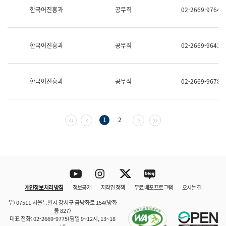
보
한국어진흥과
공무직
02-2669-9764
과
한
국
어
한국어진흥과
공무직
02-2669-9641
진
흥
과
수
한국어진흥과
공무직
02-2669-9678
어
점
자
진
흥
첫 페이지
이전 페이지
다음 페이지
마지막 페이지
1
2
과
Youtube
Instagram
Twitter
blog
개인정보 처리 방침
정보공개
저작권 정책
무료 배포 프로그램
오시는 길
바로 가기
문체부와 소속기관
우) 07511 서울특별시 강서구 금낭화로 154(방화
동 827)
대표 전화: 02-2669-9775(평일 9~12시, 13~18