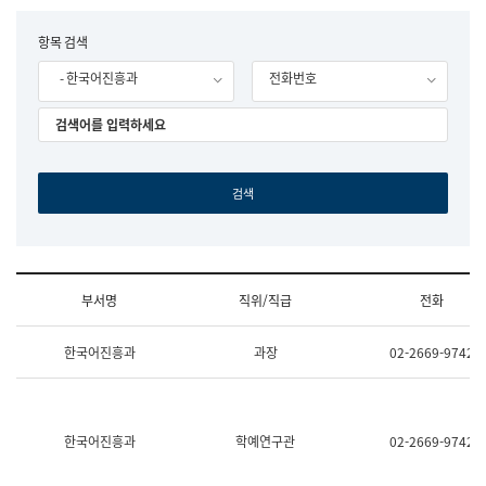
립
국
F
항목 검색
어
o
원
- 한국어진흥과
전화번호
r
조
m
직
도
국
어
원
원
장
기
획
연
수
부서명
직위/직급
전화
부
기
조
획
한국어진흥과
과장
02-2669-9742
직
운
및
영
업
과
무
공
소
공
한국어진흥과
학예연구관
02-2669-9742
개
언
(부
어
서
과