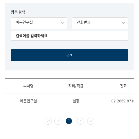
립
국
F
항목 검색
어
o
원
어문연구실
전화번호
r
조
m
직
도
국
어
원
원
장
기
획
연
수
부서명
직위/직급
전화
부
기
조
획
어문연구실
실장
02-2669-9710
직
운
및
영
업
과
무
공
첫 페이지
이전 페이지
다음 페이지
마지막 페이지
1
소
공
개
언
(부
어
서
과