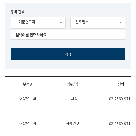
립
국
F
항목 검색
어
o
원
- 어문연구과
전화번호
r
조
m
직
도
국
어
원
원
장
기
획
연
수
부서명
직위/직급
전화
부
기
조
획
어문연구과
과장
02-2669-9711
직
운
및
영
업
과
무
공
소
공
어문연구과
학예연구관
02-2669-9718
개
언
(부
어
서
과