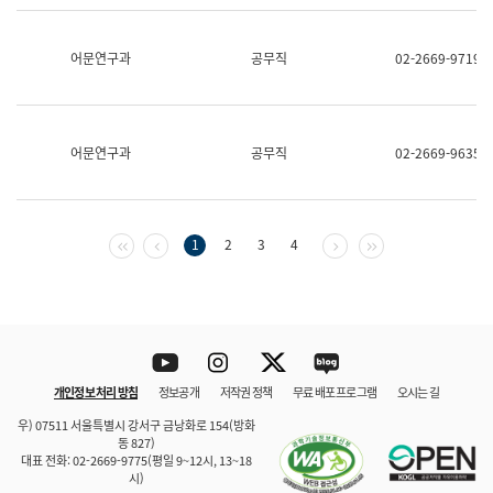
보
과
한
어문연구과
공무직
02-2669-9719
국
어
진
흥
과
어문연구과
공무직
02-2669-9635
수
어
점
자
진
첫 페이지
이전 페이지
다음 페이지
마지막 페이지
1
2
3
4
흥
과
Youtube
Instagram
Twitter
blog
개인정보 처리 방침
정보공개
저작권 정책
무료 배포 프로그램
오시는 길
바로 가기
문체부와 소속기관
우) 07511 서울특별시 강서구 금낭화로 154(방화
동 827)
대표 전화: 02-2669-9775(평일 9~12시, 13~18
시)