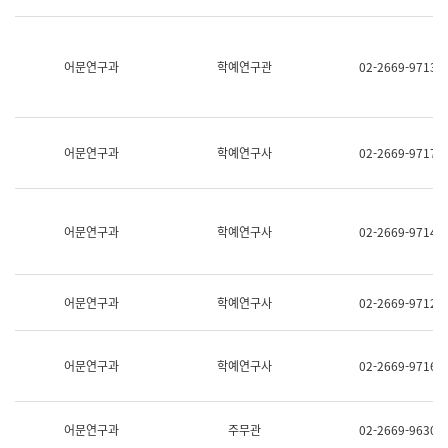
명,
교
직
육
위/
연
직
어문연구과
학예연구관
02-2669-9713
수
급,
과
전
어
화,
문
담
연
당
구
어문연구과
학예연구사
02-2669-9717
업
실
무)
어
문
연
어문연구과
학예연구사
02-2669-9714
구
과
어
문
어문연구과
학예연구사
02-2669-9712
연
구
과
(사
어문연구과
학예연구사
02-2669-9716
전
팀)
언
어
어문연구과
주무관
02-2669-9630
정