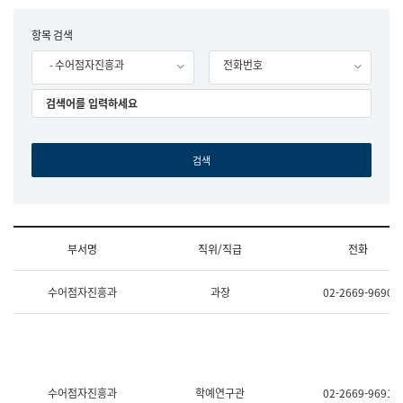
립
국
F
항목 검색
어
o
원
- 수어점자진흥과
전화번호
r
조
m
직
도
국
어
원
원
장
기
획
연
수
부서명
직위/직급
전화
부
기
조
획
수어점자진흥과
과장
02-2669-9690
직
운
및
영
업
과
무
공
소
공
개
언
(부
어
수어점자진흥과
학예연구관
02-2669-9691
서
과