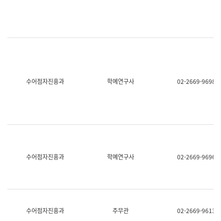
명,
교
직
육
위/
연
직
수
급,
과
전
어
화,
문
담
연
당
구
수어점자진흥과
학예연구사
02-2669-9698
업
실
무)
어
문
연
구
과
어
문
연
수어점자진흥과
학예연구사
02-2669-9696
구
과
(사
전
팀)
언
어
수어점자진흥과
주무관
02-2669-9613
정