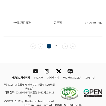
수어점자진흥과
공무직
02-2669-9661
첫 페이지
이전 페이지
다음 페이지
마지막 페이지
1
2
Youtube
Instagram
Twitter
blog
개인정보 처리 방침
정보공개
저작권 정책
무료 배포 프로그램
오시는 길
바로 가기
문체부와 소속기관
우) 07511 서울특별시 강서구 금낭화로 154(방화
동 827)
대표 전화: 02-2669-9775(평일 9~12시, 13~18
시)
COPYRIGHT ⓒ National Institute of
Korean Language ALL RIGHTS RESERVED.