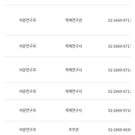
명,
교
직
육
위/
연
직
어문연구과
학예연구관
02-2669-9713
수
급,
과
전
어
화,
문
담
연
당
구
어문연구과
학예연구사
02-2669-9717
업
실
무)
어
문
연
어문연구과
학예연구사
02-2669-9714
구
과
어
문
어문연구과
학예연구사
02-2669-9712
연
구
과
(사
어문연구과
학예연구사
02-2669-9716
전
팀)
언
어
어문연구과
주무관
02-2669-9630
정