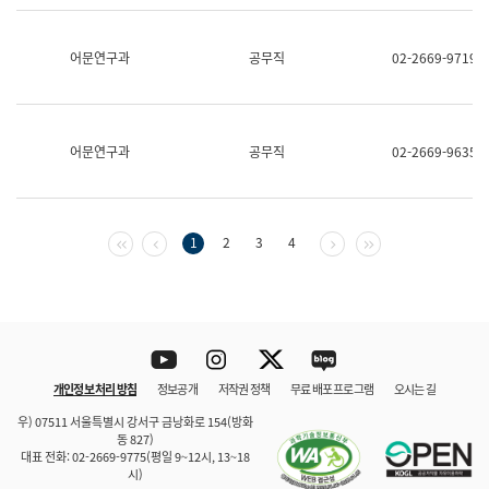
보
과
한
어문연구과
공무직
02-2669-9719
국
어
진
흥
과
어문연구과
공무직
02-2669-9635
수
어
점
자
진
첫 페이지
이전 페이지
다음 페이지
마지막 페이지
1
2
3
4
흥
과
Youtube
Instagram
Twitter
blog
개인정보 처리 방침
정보공개
저작권 정책
무료 배포 프로그램
오시는 길
바로 가기
문체부와 소속기관
우) 07511 서울특별시 강서구 금낭화로 154(방화
동 827)
대표 전화: 02-2669-9775(평일 9~12시, 13~18
시)