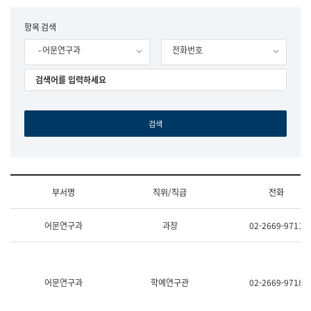
립
국
F
항목 검색
어
o
원
- 어문연구과
전화번호
r
조
m
직
도
국
어
원
원
장
기
획
연
수
부서명
직위/직급
전화
부
기
조
획
어문연구과
과장
02-2669-9711
직
운
및
영
업
과
무
공
소
공
어문연구과
학예연구관
02-2669-9718
개
언
(부
어
서
과