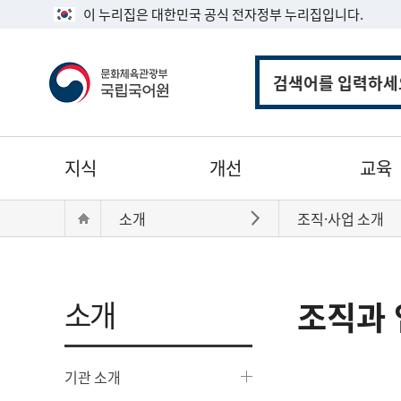
이 누리집은 대한민국 공식 전자정부 누리집입니다.
통
합
검
색
주
지식
개선
교육
메
뉴
현
Home
소개
조직·사업 소개
바로가기
재
위
치:
소개
조직과 
기관 소개