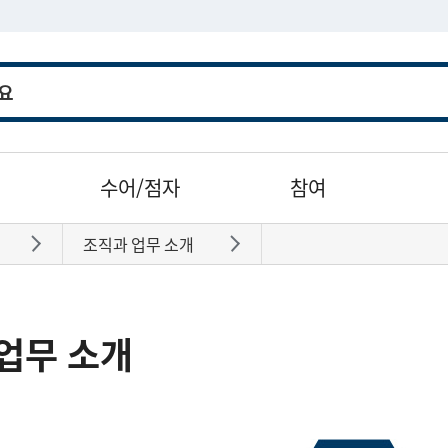
수어/점자
참여
조직과 업무 소개
바로가기
바로가기
업무 소개