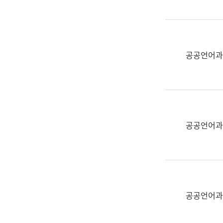
(부
획
서
운
명,
영
직
과
위/
공공언어과
공
직
공
급,
언
전
어
화,
과
담
교
공공언어과
당
육
업
연
무)
수
과
어
문
공공언어과
연
구