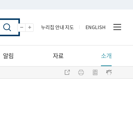
누리집 안내 지도
ENGLISH
전체 
축소
확대
알림
자료
소개
주소 복사
프린트
점자파일 내려받기
점자뷰어 보