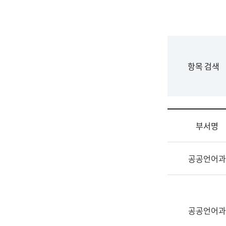
국
립
국
어
원
F
항목 검색
조
o
직
r
도
m
국
어
부서명
원
원
조
장
공공언어과
직
기
및
획
업
연
무
수
소
공공언어과
부
개
기