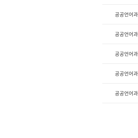
실
어
공공언어과
문
연
구
공공언어과
과
어
문
공공언어과
연
구
공공언어과
과
(사
전
공공언어과
팀)
언
어
정
보
과