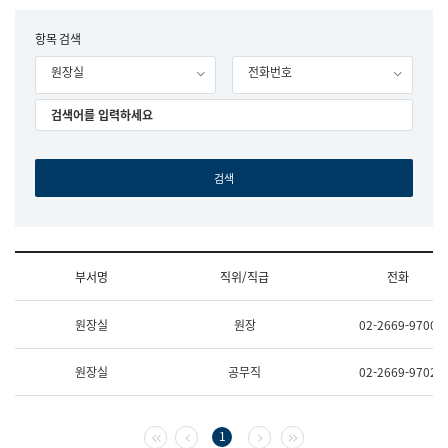
립
국
F
항목 검색
어
o
원
원장실
전화번호
r
조
m
직
도
국
어
원
원
장
기
획
연
수
부서명
직위/직급
전화
부
기
조
획
원장실
원장
02-2669-9700
직
운
및
영
업
과
원장실
공무직
02-2669-9702
무
공
소
공
개
언
(부
어
첫 페이지
이전 페이지
다음 페이지
마지막 페이지
1
서
과