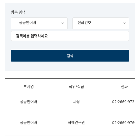
립
국
F
항목 검색
어
o
원
- 공공언어과
전화번호
r
조
m
직
도
국
어
원
원
장
기
획
연
수
부서명
직위/직급
전화
부
기
조
획
공공언어과
과장
02-2669-9721
직
운
및
영
업
과
무
공
공공언어과
학예연구관
02-2669-9766
소
공
개
언
(부
어
서
과