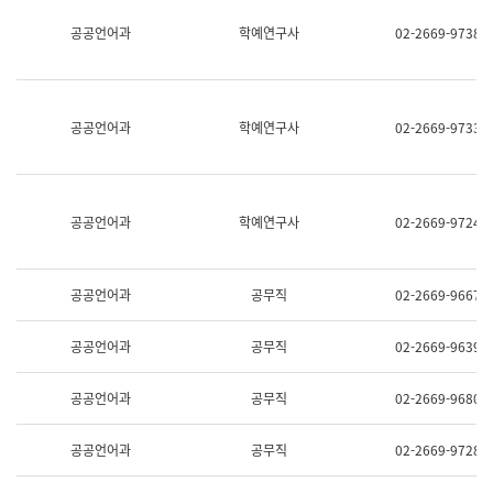
명,
교
공공언어과
학예연구사
02-2669-9738
직
육
위/
연
직
수
급,
과
전
어
공공언어과
학예연구사
02-2669-9733
화,
문
담
연
당
구
업
실
무)
어
공공언어과
학예연구사
02-2669-9724
문
연
구
과
공공언어과
공무직
02-2669-9667
어
문
연
공공언어과
공무직
02-2669-9639
구
과
(사
공공언어과
공무직
02-2669-9680
전
팀)
언
공공언어과
공무직
02-2669-9728
어
정