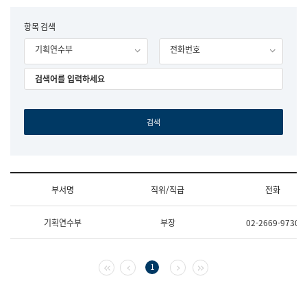
립
국
F
항목 검색
어
o
원
기획연수부
전화번호
r
조
m
직
도
국
어
원
원
장
기
획
연
수
부서명
직위/직급
전화
부
기
조
획
기획연수부
부장
02-2669-9730
직
운
및
영
업
과
무
공
첫 페이지
이전 페이지
다음 페이지
마지막 페이지
1
소
공
개
언
(부
어
서
과