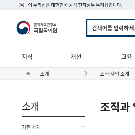
이 누리집은 대한민국 공식 전자정부 누리집입니다.
통
합
검
색
주
지식
개선
교육
메
뉴
현
Home
소개
조직·사업 소개
바로가기
재
위
치:
소개
조직과 
기관 소개