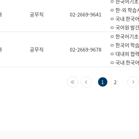
ㅇ 한국어기초
ㅇ 한-외 학습
과
공무직
02-2669-9641
ㅇ 국내 한국
ㅇ 국어원 발간
ㅇ 한국어기초
ㅇ 한국어 학
과
공무직
02-2669-9678
ㅇ 대내외 협력
ㅇ 국내 한국
첫 페이지
이전 페이지
1
2