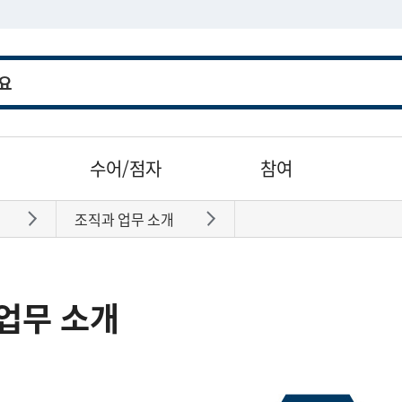
수어/점자
참여
조직과 업무 소개
바로가기
바로가기
업무 소개