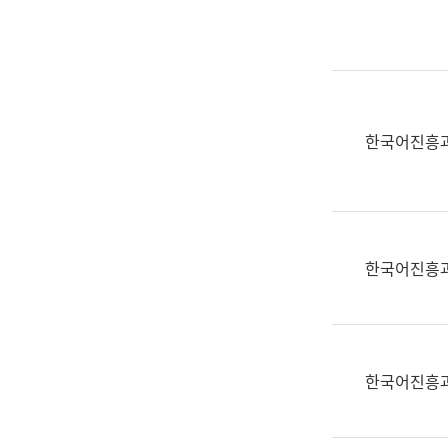
실
어
문
연
구
과
한국어진흥
어
문
연
구
과
한국어진흥
(사
전
팀)
언
어
한국어진흥
정
보
과