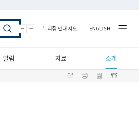
누리집 안내 지도
ENGLISH
전체 
축소
확대
알림
자료
소개
주소 복사
프린트
점자파일 내려받기
점자뷰어 보