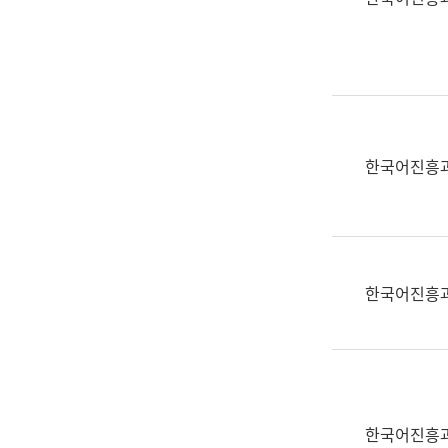
(부
획
서
운
명,
영
직
과
위/
공
직
공
급,
언
한국어진흥
전
어
화,
과
담
교
당
육
업
연
한국어진흥
무)
수
과
어
문
연
구
한국어진흥