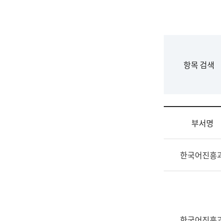
국
립
국
어
원
F
항목 검색
조
o
직
r
도
m
국
어
부서명
원
원
조
장
한국어진흥
직
기
및
획
업
연
무
수
소
부
개
기
한국어진흥