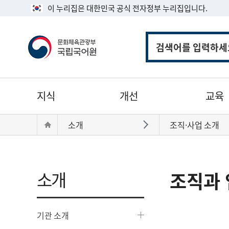
이 누리집은 대한민국 공식 전자정부 누리집입니다.
통
합
검
색
주
지식
개선
교육
메
뉴
현
Home
소개
조직·사업 소개
바로가기
재
위
치:
소개
조직과 
기관 소개