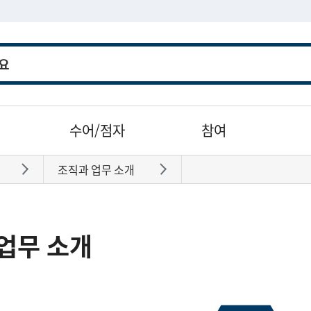
수어/점자
참여
조직과 업무 소개
바로가기
바로가기
업무 소개