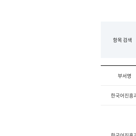
국
립
국
어
원
F
항목 검색
조
o
직
r
도
m
국
어
부서명
원
원
조
장
한국어진흥
직
기
및
획
업
연
무
수
소
부
개
기
한국어진흥