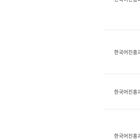
(부
획
서
운
명,
영
직
과
위/
공
직
공
급,
언
한국어진흥
전
어
화,
과
담
교
당
육
업
연
한국어진흥
무)
수
과
어
문
연
구
한국어진흥