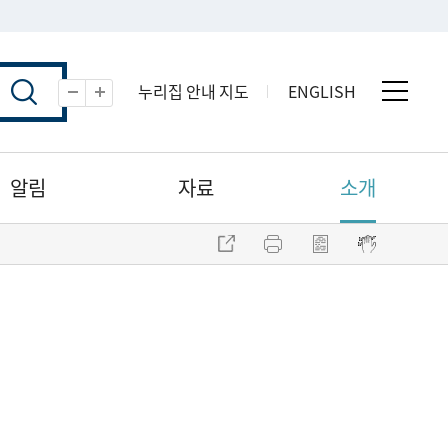
누리집 안내 지도
ENGLISH
전체 
축소
확대
알림
자료
소개
주소 복사
프린트
점자파일 내려받기
점자뷰어 보