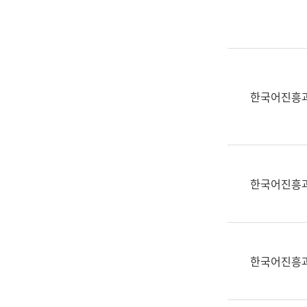
실
어
문
연
구
과
한국어진흥
어
문
연
구
과
한국어진흥
(사
전
팀)
언
어
한국어진흥
정
보
과