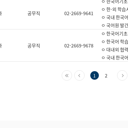
ㅇ 한국어기초
ㅇ 한-외 학습
과
공무직
02-2669-9641
ㅇ 국내 한국
ㅇ 국어원 발간
ㅇ 한국어기초
ㅇ 한국어 학
과
공무직
02-2669-9678
ㅇ 대내외 협력
ㅇ 국내 한국
첫 페이지
이전 페이지
1
2